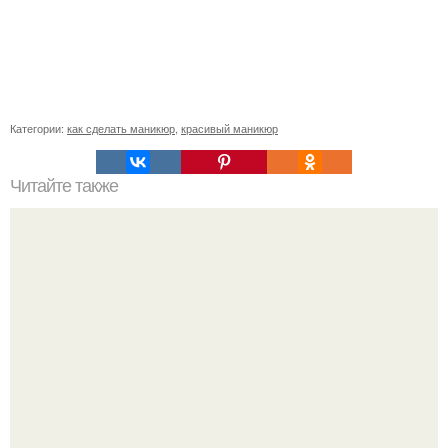
Категории:
как сделать маникюр
,
красивый маникюр
Читайте также
Как ухаживать за волосами и ногтями?