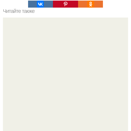
Читайте также
Как ухаживать за волосами и ногтями?
Стильный образ для девочек.