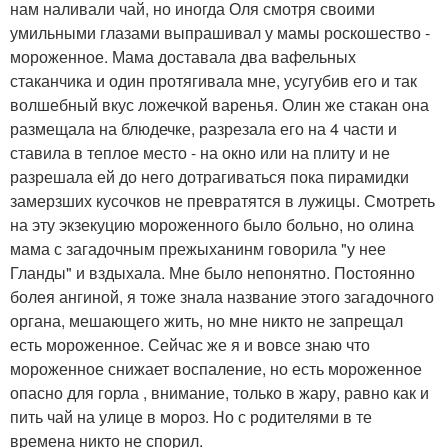
нам наливали чай, но иногда Оля смотря своими
умильными глазами выпрашивал у мамы роскошество -
мороженное. Мама доставала два вафельных
стаканчика и один протягивала мне, усугубив его и так
волшебный вкус ложечкой варенья. Олин же стакан она
размещала на блюдечке, разрезала его на 4 части и
ставила в теплое место - на окно или на плиту и не
разрешала ей до него дотрагиваться пока пирамидки
замерзших кусочков не превратятся в лужицы. Смотреть
на эту экзекуцию мороженного было больно, но олина
мама с загадочным прежыханинм говорила "у нее
Гланды" и вздыхала. Мне было непонятно. Постоянно
болея ангиной, я тоже знала название этого загадочного
органа, мешающего жить, но мне никто не запрещал
есть мороженное. Сейчас же я и вовсе знаю что
мороженное снижает воспаление, но есть мороженное
опасно для горла , внимание, только в жару, равно как и
пить чай на улице в мороз. Но с родителями в те
времена никто не спорил.