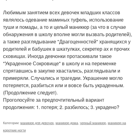
Любимым занятием всех девочек младших классов
являлось одевание маминых туфель, использование
туши и помады, а то и целый маникюр (за что в случае
обнаружения в школу вполне могли вызвать родителей),
а также разглядывание "Драгоценностей" хранящихся у
родителей и бабушек в шкатулках, секретер ах и прочих
сховищах. Иногда девчонки протаскивали такое
"Украденное Сокровище" в школу и на переменке
спрятавшись в закупке хвастались, разглядывали и
примеряли. Случались и трагедии. Украшение могло
потеряется, разбиться или и вовсе быть украденным.
(Продолжение следует).
Проголосуйте за предпочтительный вариант
продолжения: 1. потеря; 2. разбилось; 3. украдено?
Категории:
маникюр для девочек
,
маникюр дома
,
черный маникюр
,
маникюр на
короткие ногти