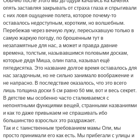
Обычно после этого мы до одури качались на качелях
опять заставляя закрывать от страха глаза и спрыгивали
с них ловя ощущение полета, которое почему-то
оставалось недоступным, коротким, но волшебным.
Перебежав через вечную лужу, пересыхавшую только в
самую жаркую погоду, по брошенным тут в
незапамятные для нас, а может и правда давние
времена, толстым, называвшимся половыми доскам,
которые дядя Миша, олин папа, называл ещё
пятедисятка. Это название долгое время оставалось для
нас загадочным, но не сильно занимало воображение и
не напрасно. В последствие оказалось, что это всего
лишь толщина доски 5 см равно 50 мм, вот и весь секрет.
В детстве мы особенно часто сталкиваемся с
непонятными функциями вещей, странными названиями
и как то даже привыкаем не спрашивать ибо
большинство взрослых это раздражает.
Так и с таинственным требованием мамы Оли, мы
просто принимали его как есть. Мы прибегали с улицы и