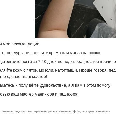
 и мои рекомендации:
ь процедуры не наносите крема или масла на ножки.
дстригайте ногти за 7-10 дней до педикюра (по этой причин
аляйте кожу с пяток, мозоли, натоптыши. Проще говоря, пе
тно сделает ваш мастер!
абьтесь и получайте удовольствие, а я вам в этом помогу.
овью ваш мастер маникюра и педикюра.
и:
маникюр педикюр
,
мастер маникюра
,
ногти маникюр фото
,
как сделать маникюр