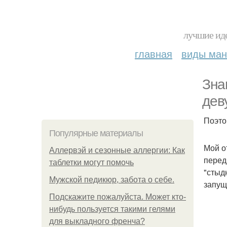
лучшие иде
главная
виды ма
Зна
дев
Поэто
Популярные материалы
Мой о
Аллервэй и сезонные аллергии: Как
перед
таблетки могут помочь
"стыд
Мужской педикюр, забота о себе.
запущ
Подскажите пожалуйста. Может кто-
нибудь пользуется такими гелями
для выкладного френча?