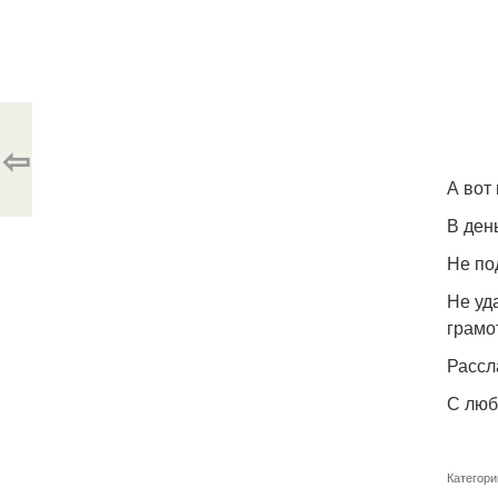
⇦
А вот
В ден
Не по
Не уд
грамо
Рассл
С люб
Категори