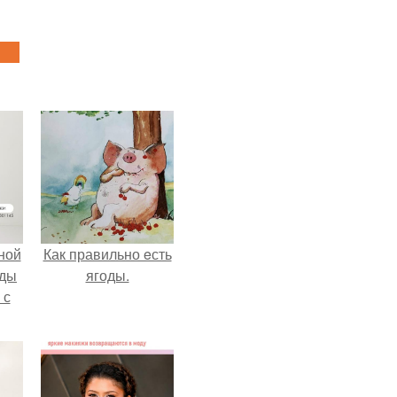
ной
Как правильно eсть
жды
ягоды.
 с