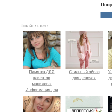
Понр
Читайте также
Памятка ДЛЯ
Стильный образ
У
клиентов
для девочек.
д
маникюра.
Информация для
моих дорогих и
уважаемых
клиентов.