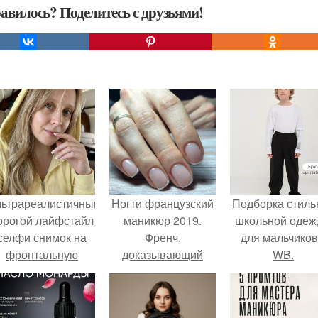
авилось? Поделитесь с друзьями!
льтрареалистичный
Ногти французский
Подборка стиль
орогой лайфстайл
маникюр 2019.
школьной оде
селфи снимок на
Френч,
для мальчиков
фронтальную
доказывающий
WB.
камеру.
свою практичность
на коротких ногтях