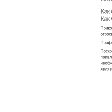
Как
Как 
Прико
отрос
Профе
Поско
привл
необх
являе