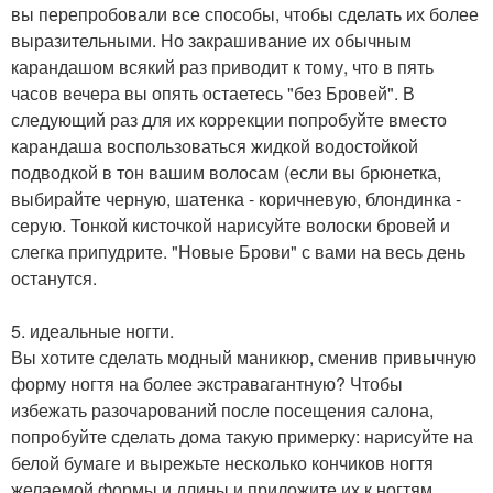
вы перепробовали все способы, чтобы сделать их более
выразительными. Но закрашивание их обычным
карандашом всякий раз приводит к тому, что в пять
часов вечера вы опять остаетесь "без Бровей". В
следующий раз для их коррекции попробуйте вместо
карандаша воспользоваться жидкой водостойкой
подводкой в тон вашим волосам (если вы брюнетка,
выбирайте черную, шатенка - коричневую, блондинка -
серую. Тонкой кисточкой нарисуйте волоски бровей и
слегка припудрите. "Новые Брови" с вами на весь день
останутся.
5. идеальные ногти.
Вы хотите сделать модный маникюр, сменив привычную
форму ногтя на более экстравагантную? Чтобы
избежать разочарований после посещения салона,
попробуйте сделать дома такую примерку: нарисуйте на
белой бумаге и вырежьте несколько кончиков ногтя
желаемой формы и длины и приложите их к ногтям.