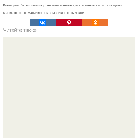
Категории:
белый маникюр
,
черный маникюр
,
ногти маникюр фото
,
модный
маникюр фото
,
маникюр дома
,
маникюр гель лаком
Читайте также
Здравствуйте, я сертифицированный мастер ногтевого
сервиса, опыт около 3-х лет, приглашаю на аппаратный
маникюр?