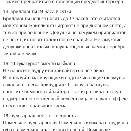
- значит превратиться в говорящий предмет интерьера.
14. бриллианты 24 часа в сутки.
Бриллианты нельзя носить до 17 часов, это считается
моветоном. Бриллианты играют не при дневном свете, а
только при вечернем. Девушки не замужем бриллиантов
не носят, их носят только после свадьбы. Незамужние
девушки носят только полудрагоценные камни, серебро,
эмали и жемчуг.
15. "Штукатурка" вместо мэйкапа.
Не наносите пудру или хайлайтер на все лицо.
Используйте матирующие и подсвечивающие формулы
локально: слегка припудрите Т - зону, а на скулы
нанесите немного хайлайтера - такая разница текстур
подчеркнет естественный рельеф лица и создаст эффект
отсутствия тонального крема.
16. вульгарная неестественность.
Поменьше вульгарности. Поменьше силикона в груди и в
губах, поменьше пластиковых ногтей. Поменьше