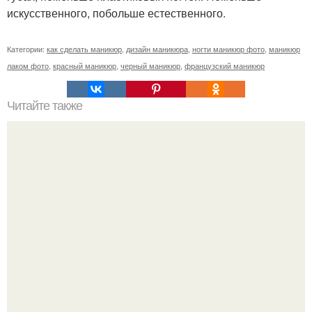
искусственного, побольше естественного.
Категории:
как сделать маникюр
,
дизайн маникюра
,
ногти маникюр фото
,
маникюр
лаком фото
,
красный маникюр
,
черный маникюр
,
французский маникюр
Читайте также
Себестоимость маникюра. Секреты ценообразования:
расчет стоимости услуг (Beautyday.