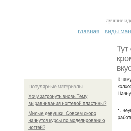
лучшие иде
главная
виды ма
Тут
кро
вку
К чем
колхо
Популярные материалы
Начну
Хочу затронуть вновь Тему
выравнивания ногтевой пластины?
1. не
Милые девушки! Совсем скоро
работ
начнутся курсы по моделированию
ногтей?