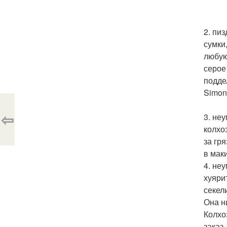
2. пи
сумки
любую
серое
подде
Simon
⇦
3. не
колхо
за гр
в мак
4. не
хуяри
секел
Она н
Колхо
заказ.