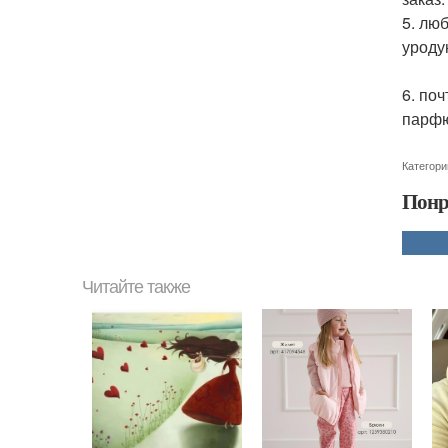
5. лю
уроду
6. по
парфю
Категори
Понр
Читайте также