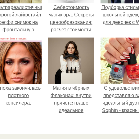
льтрареалистичный
Себестоимость
Подборка стиль
орогой лайфстайл
маникюра. Секреты
школьной оде
селфи снимок на
ценообразования:
для девочек с 
фронтальную
расчет стоимости
камеру.
услуг (Beautyday.
поха закончилась
Магия в чёрных
С удовольстви
плотного
флаконах: внутри
представляю в
консилера.
прячется ваше
идеальный дуэт
идеальное
Sophin - красны
настроение.
синий оттенки S
Effect номер 02
номер 0262.