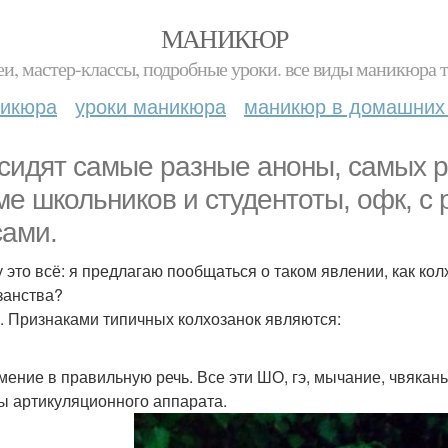
МАНИКЮР
и, мастер-классы, подробные уроки. все виды маникюра т
никюра
уроки маникюра
маникюр в домашних
 сидят самые разные аноны, самых 
ме школьников и студентоты, офк, с
сами.
у это всё: я предлагаю пообщаться о таком явлении, как кол
занства?
. Признаками типичных колхозанок являются:
умение в правильную речь. Все эти ШО, гэ, мычание, чвякань
ы артикуляционного аппарата.