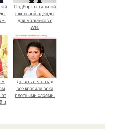
ной
Подборка стильной
жды
школьной одежды
WB.
для мальчиков с
WB.
ем
Десять лет назад
ам
все красили веки
 от
плотными слоями.
й и
and
99 и