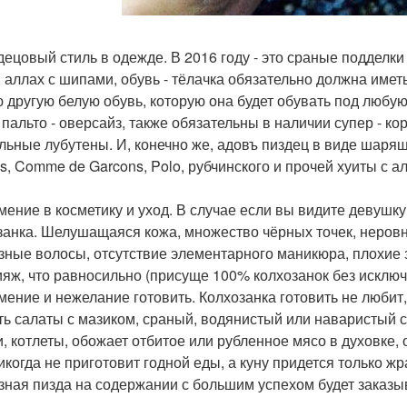
здецовый стиль в одежде. В 2016 году - это сраные подделки 
, аллах с шипами, обувь - тёлачка обязательно должна имет
 другую белую обувь, которую она будет обувать под любую 
 пальто - оверсайз, также обязательны в наличии супер - кор
льные лубутены. И, конечно же, адовъ пиздец в виде шаря
s, Comme de Garcons, Polo, рубчинского и прочей хуиты с а
умение в косметику и уход. В случае если вы видите девушк
занка. Шелушащаяся кожа, множество чёрных точек, неровны
язные волосы, отсутствие элементарного маникюра, плохие з
ияж, что равносильно (присуще 100% колхозанок без исключе
умение и нежелание готовить. Колхозанка готовить не любит,
ть салаты с мазиком, сраный, водянистый или наваристый с
и, котлеты, обожает отбитое или рубленное мясо в духовке
икогда не приготовит годной еды, а куну придется только ж
зная пизда на содержании с большим успехом будет заказыв