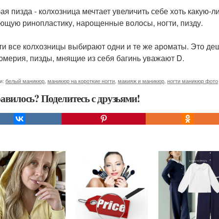
бая пизда - колхозница мечтает увеличить себе хоть какую-л
ющую ринопластику, нарощенные волосы, ногти, пизду.
чти все колхозницы выбирают одни и те же ароматы. Это де
мерия, пизды, мнящие из себя багинь уважают D.
и:
белый маникюр
,
маникюр на короткие ногти
,
макияж и маникюр
,
ногти маникюр фото
авилось? Поделитесь с друзьями!