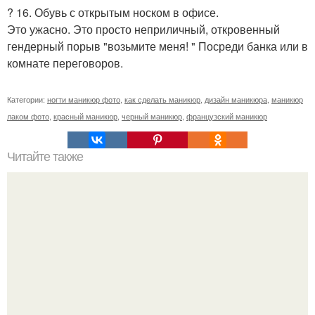
? 16. Обувь с открытым носком в офисе.
Это ужасно. Это просто неприличный, откровенный
гендерный порыв "возьмите меня! " Посреди банка или в
комнате переговоров.
Категории:
ногти маникюр фото
,
как сделать маникюр
,
дизайн маникюра
,
маникюр
лаком фото
,
красный маникюр
,
черный маникюр
,
французский маникюр
Читайте также
Здравствуйте. Опубликуйте пожалуйста.