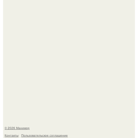
Скандинавский боб стал одной из тех летних стрижек,
которые выглядят очень просто.
В нижегородской области трагически погибла 14-летняя
школьница - она покончила с собой на фоне подготовки к
контрольной по английскому языку.
© 2026 Маникюр
Контакты
Пользовательское соглашение