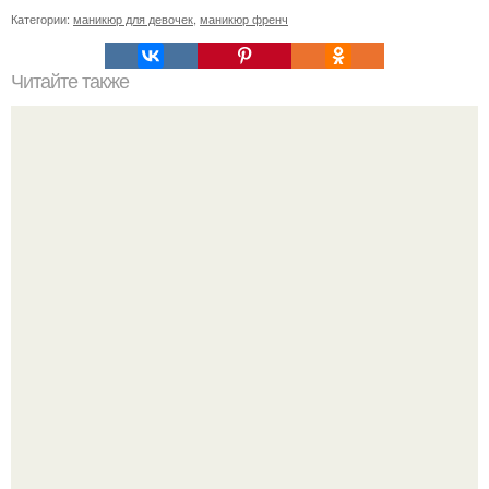
Категории:
маникюр для девочек
,
маникюр френч
Читайте также
Занимаюсь маникюром с покрытием гель лака.