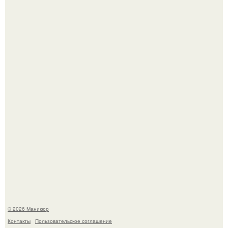
Чем дольше вас радует "Красивая, Удобная Обувь".
Нюдовый педикюр - это "Тихая Роскошь" в уходе.
© 2026 Маникюр
Контакты
Пользовательское соглашение