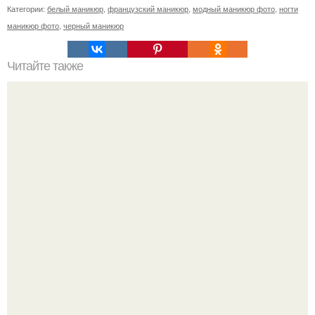
Категории:
белый маникюр
,
французский маникюр
,
модный маникюр фото
,
ногти
маникюр фото
,
черный маникюр
Читайте также
Крем на масло замени!