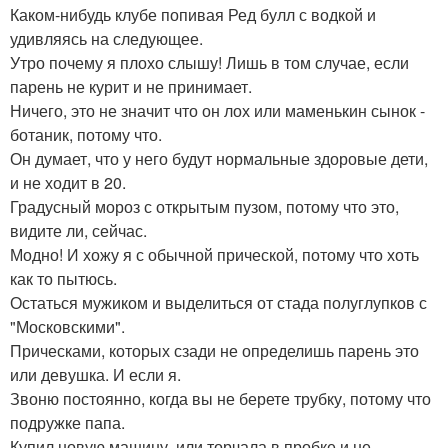
Каком-нибудь клубе попивая Ред булл с водкой и
удивляясь на следующее.
Утро почему я плохо слышу! Лишь в том случае, если
парень не курит и не принимает.
Ничего, это не значит что он лох или маменькин сынок -
ботаник, потому что.
Он думает, что у него будут нормальные здоровые дети,
и не ходит в 20.
Градусный мороз с открытым пузом, потому что это,
видите ли, сейчас.
Модно! И хожу я с обычной прической, потому что хоть
как то пытюсь.
Остаться мужиком и выделиться от стада полуглупков с
"Московскими".
Прическами, которых сзади не определишь парень это
или девушка. И если я.
Звоню постоянно, когда вы не берете трубку, потому что
подружке папа.
Купил новую машину, или торчала в пробке и не