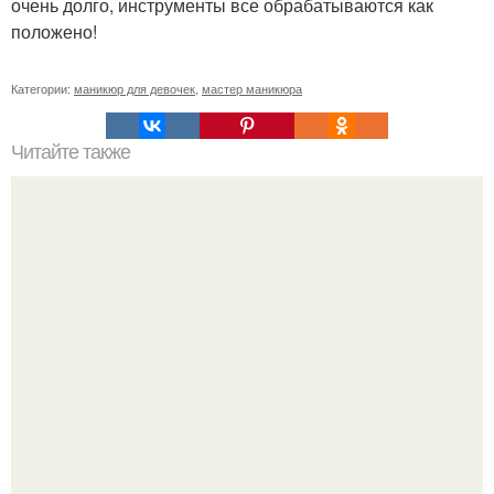
очень долго, инструменты все обрабатываются как
положено!
Категории:
маникюр для девочек
,
мастер маникюра
Читайте также
Фотоплан на декабрь? 1 декабря - сделай фото дома.