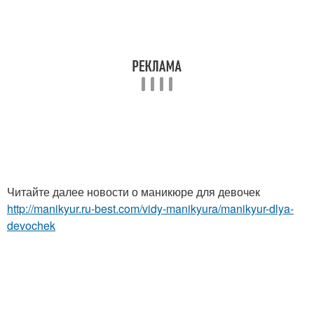
Читайте далее новости о маникюре для девочек
http://manikyur.ru-best.com/vidy-manikyura/manikyur-dlya-
devochek