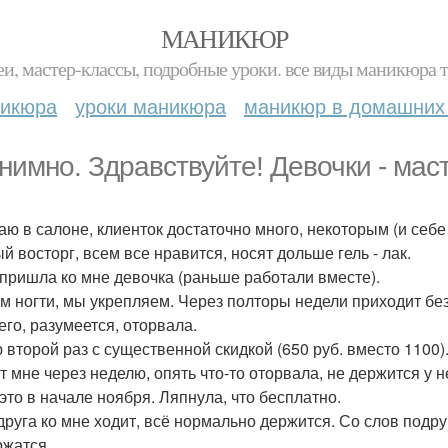
МАНИКЮР
и, мастер-классы, подробные уроки. все виды маникюра т
никюра
уроки маникюра
маникюр в домашних
нимно. Здравствуйте! Девочки - мас
аю в салоне, клиенток достаточно много, некоторым (и себ
й восторг, всем все нравится, носят дольше гель - лак.
 пришла ко мне девочка (раньше работали вместе).
м ногти, мы укрепляем. Через полторы недели приходит без 
его, разумеется, оторвала.
 второй раз с существенной скидкой (650 руб. вместо 1100)
т мне через неделю, опять что-то оторвала, не держится у 
это в начале ноября. Ляпнула, что бесплатно.
друга ко мне ходит, всё нормально держится. Со слов подруг
ржатся.