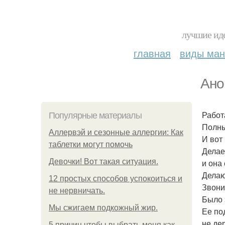
лучшие иде
главная
виды ма
Ано
Работ
Популярные материалы
Полны
Аллервэй и сезонные аллергии: Как
И вот
таблетки могут помочь
Делае
Девочки! Вот такая ситуация.
и она 
Делаю
12 простых способов успокоиться и
Звони
не нервничать.
Было 
Мы сжигаем подкожный жир.
Ее по
не де
5 причин чтобы выбрать меня как