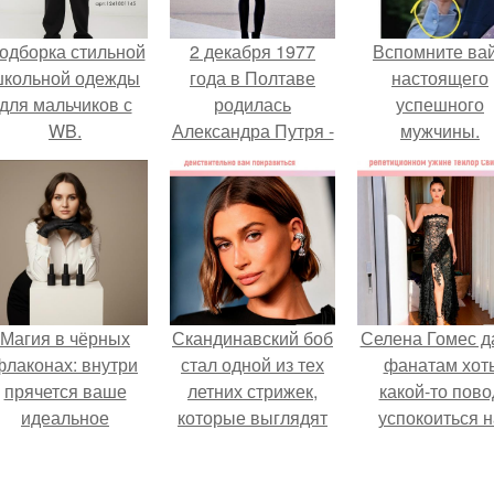
одборка стильной
2 декабря 1977
Вспомните ва
школьной одежды
года в Полтаве
настоящего
для мальчиков с
родилась
успешного
WB.
Александра Путря -
мужчины.
одна из самых
необычных
художниц за всю
историю
изобразительного
искусства.
Магия в чёрных
Скандинавский боб
Селена Гомес д
флаконах: внутри
стал одной из тех
фанатам хот
прячется ваше
летних стрижек,
какой-то пово
идеальное
которые выглядят
успокоиться н
настроение.
очень просто.
фоне всех
разговоров о