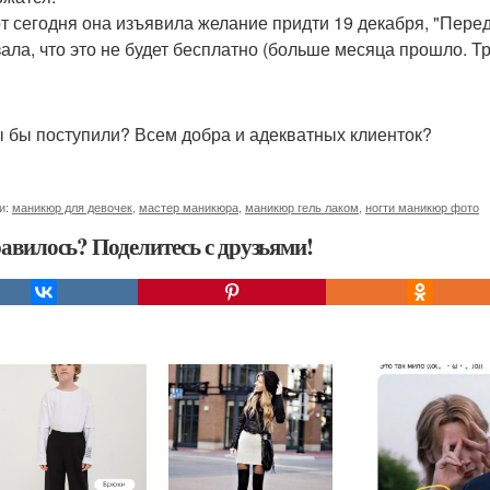
от сегодня она изъявила желание придти 19 декабря, "Перед
зала, что это не будет бесплатно (больше месяца прошло. Т
ы бы поступили? Всем добра и адекватных клиенток?
и:
маникюр для девочек
,
мастер маникюра
,
маникюр гель лаком
,
ногти маникюр фото
авилось? Поделитесь с друзьями!