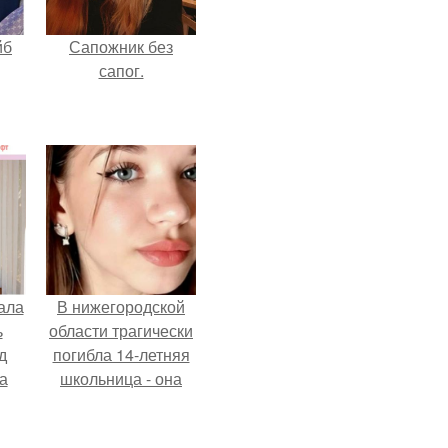
йб
Сапожник без
сапог.
ала
В нижегородской
ь
области трагически
д
погибла 14-летняя
а
школьница - она
покончила с собой
на фоне подготовки