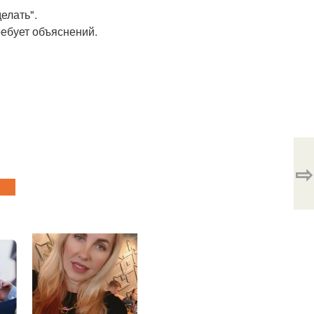
елать".
ребует объяснений.
⇨