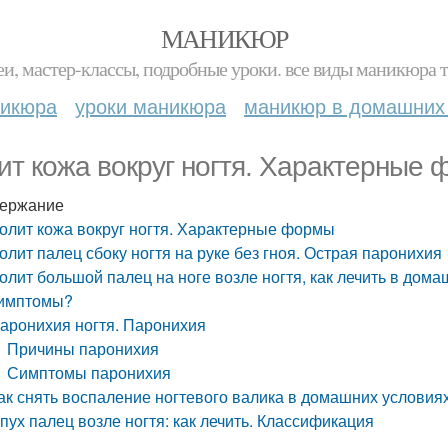
МАНИКЮР
и, мастер-классы, подробные уроки. все виды маникюра т
никюра
уроки маникюра
маникюр в домашних
ит кожа вокруг ногтя. Характерные
ержание
олит кожа вокруг ногтя. Характерные формы
олит палец сбоку ногтя на руке без гноя. Острая паронихия
олит большой палец на ноге возле ногтя, как лечить в до
имптомы?
аронихия ногтя. Паронихия
Причины паронихия
Симптомы паронихия
ак снять воспаление ногтевого валика в домашних условия
пух палец возле ногтя: как лечить. Классификация