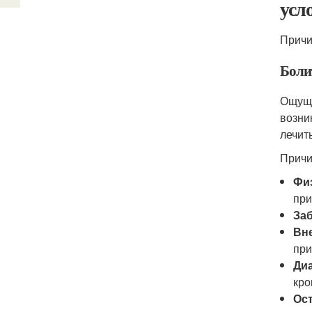
усл
Причи
Боли
Ощуще
возни
лечит
Причи
Фи
при
За
Вн
при
Ди
кро
Ос