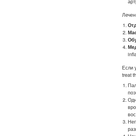
арт
Лечен
От
Ма
Об
Ме
inf
Если 
treat 
Пал
поэ
Одн
вро
вос
Неп
раз