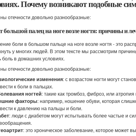
овиях. Почему возникают подобные си
ны отечности довольно разнообразные:
т большой палец на ноге возле ногтя: причины и л
ние боли в большом пальце на ноге возле ногтя - это рас
кнуть у многих людей. В этом тексте мы рассмотрим причин
ь боль в домашних условиях.
ны отечности довольно разнообразные:
зиологические изменения
: с возрастом ногти могут стан
вести к боли в пальцах.
болевания ногтей
: такие как тромбоз, фиброз, или атропия
ешние факторы
: например, ношение обуви, которая слиш
вести к давлению на пальцы и боли.
абет
: люди с диабетом могут испытывать более частые и си
вообращения.
теоартрит
: это хроническое заболевание, которое может вы