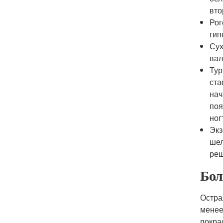
вто
Рог
гип
Сух
вал
Тур
ста
нач
поя
ног
Экз
шел
реш
Бол
Остра
менее
покра