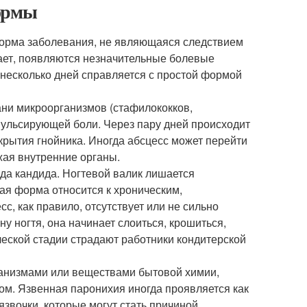
формы
орма заболевания, не являющаяся следствием
кает, появляются незначительные болевые
 несколько дней справляется с простой формой
ани микроорганизмов (стафилококков,
 пульсирующей боли. Через пару дней происходит
крытия гнойника. Иногда абсцесс может перейти
ажая внутренние органы.
да кандида. Ногтевой валик лишается
ая форма относится к хроническим,
, как правило, отсутствует или не сильно
ну ногтя, она начинает слоиться, крошиться,
ческой стадии страдают работники кондитерской
анизмами или веществами бытовой химии,
ом. Язвенная паронихия иногда проявляется как
звочки, которые могут стать причиной