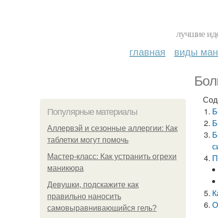
лучшие иде
главная
виды ма
Бол
Сод
Б
Популярные материалы
Б
Аллервэй и сезонные аллергии: Как
Б
таблетки могут помочь
с
Мастер-класс: Как устранить огрехи
П
маникюра
Девушки, подскажите как
К
правильно наносить
О
самовыравнивающийся гель?