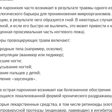
я паронихия часто возникает в результате травмы одного из
логического барьера для проникновения микроорганизмов.
цию, в результате чего образуется гной. В некоторых случа
иной, и если его быстро не вылечить, это может привести 
щенная проксимальная часть ногтевого ложа).
ры провоцирующих травм включают:
родные тела (например, осколки);
ипуляции (маникюр или педикюр);
сшие ногти;
усывание ногтей;
ание пальцев у детей;
ление «заусенцев».
а острая паронихия возникает как болезненное обострение
ющаяся локализованной формой хронического раздражающе
орые лекарственные средства, в том числе ретиноиды (изот
етровирусной протеазы (индинавир, ламивудин) и ингибит