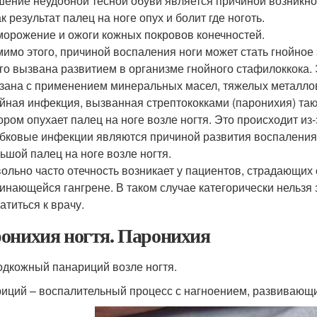
ение неудобной тесной обуви является причиной возникно
ак результат палец на ноге опух и болит где ноготь.
орожение и ожоги кожных покровов конечностей.
имо этого, причиной воспаления ноги может стать гнойно
го вызвана развитием в организме гнойного стафилоккока. 
зана с применением минеральных масел, тяжелых металлов
йная инфекция, вызванная стрептококками (паронихия) так
ором опухает палец на ноге возле ногтя. Это происходит из
бковые инфекции являются причиной развития воспаления, 
ьшой палец на ноге возле ногтя.
ольно часто отечность возникает у пациентов, страдающих
инающейся гангрене. В таком случае категорически нельзя
атиться к врачу.
онихия ногтя. Паронихия
одкожный панариций возле ногтя.
иций – воспалительный процесс с нагноением, развивающи