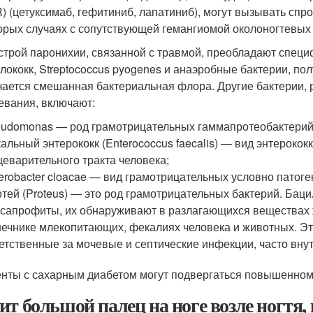
) (цетуксимаб, гефитиниб, лапатиниб), могут вызывать сп
орых случаях с сопутствующей гемангиомой околоногтевых 
строй паронихии, связанной с травмой, преобладают специ
лококк, Streptococcus pyogenes и анаэробные бактерии, по
чается смешанная бактериальная флора. Другие бактерии,
евания, включают:
udomonas — род грамотрицательных гаммапротеобактерий
альный энтерококк (Enterococcus faecalis) — вид энтерок
еварительного тракта человека;
erobacter cloacae — вид грамотрицательных условно патог
тей (Proteus) — это род грамотрицательных бактерий. Ба
 сапрофиты, их обнаруживают в разлагающихся веществах 
ечнике млекопитающих, фекалиях человека и животных. Э
етственные за мочевые и септические инфекции, часто вну
нты с сахарным диабетом могут подвергаться повышенному
ит большой палец на ноге возле ногтя,