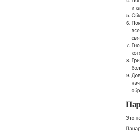
Нош
и к
Обм
Пом
все
свя
Гно
кот
Гри
бол
Дов
нач
обр
Пар
Это п
Панар