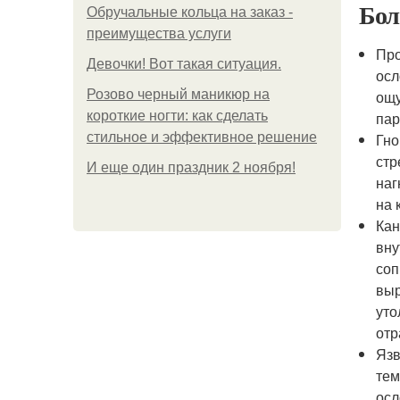
Бол
Обручальные кольца на заказ -
преимущества услуги
Про
Девочки! Вот такая ситуация.
осл
Розово черный маникюр на
ощу
короткие ногти: как сделать
пар
стильное и эффективное решение
Гно
стр
И еще один праздник 2 ноября!
наг
на 
Кан
вну
соп
выр
уто
отр
Язв
тем
осл