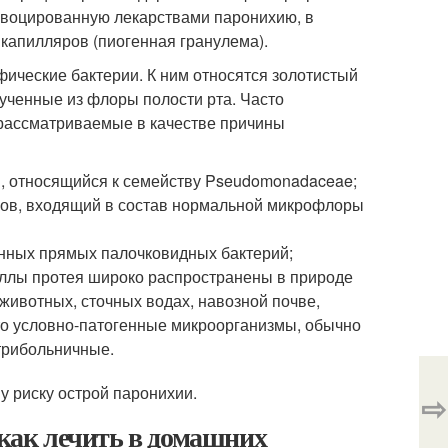
ровоцированную лекарствами паронихию, в
капилляров (пиогенная гранулема).
фические бактерии. К ним относятся золотистый
лученные из флоры полости рта. Часто
 рассматриваемые в качестве причины
, относящийся к семейству Pseudomonadaceae;
окков, входящий в состав нормальной микрофлоры
енных прямых палочковидных бактерий;
циллы протея широко распространены в природе
животных, сточных водах, навозной почве,
то условно-патогенные микроорганизмы, обычно
трибольничные.
 риску острой паронихии.
⇨
 как лечить в домашних