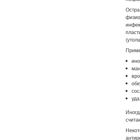
Остра
физио
инфек
пласт
(утол
Приме
ино
ман
вро
обк
сос
уда
Иногд
счита
Некот
антир