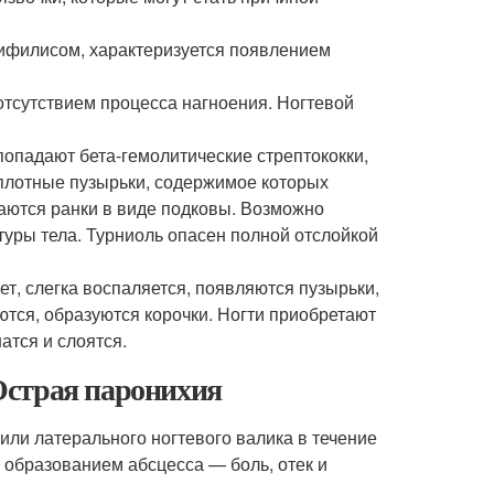
сифилисом, характеризуется появлением
тсутствием процесса нагноения. Ногтевой
 попадают бета-гемолитические стрептококки,
плотные пузырьки, содержимое которых
таются ранки в виде подковы. Возможно
уры тела. Турниоль опасен полной отслойкой
т, слегка воспаляется, появляются пузырьки,
ются, образуются корочки. Ногти приобретают
атся и слоятся.
 Острая паронихия
или латерального ногтевого валика в течение
образованием абсцесса — боль, отек и