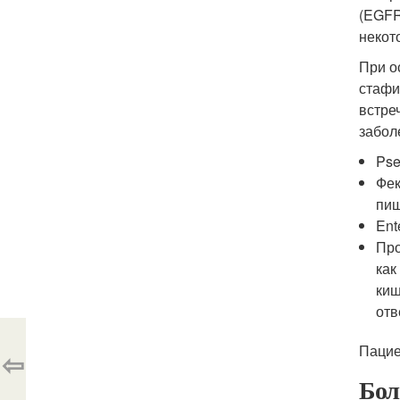
(EGFR
некот
При о
стафи
встре
забол
Pse
Фек
пищ
Ent
Про
как
киш
отв
Пацие
⇦
Бол