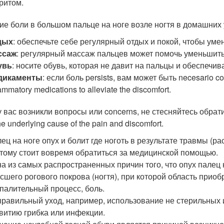
ритом.
ие боли в большом пальце на ноге возле ногтя в домашних 
дых
: обеспечьте себе регулярный отдых и покой, чтобы уме
ссаж
: регулярный массаж пальцев может помочь уменьшить
увь
: носите обувь, которая не давит на пальцы и обеспечи
дикаменты
: если боль persists, вам может быть necesario cons
lammatory medications to alleviate the discomfort.
у вас возникли вопросы или concerns, не стесняйтесь обрат
the underlying cause of the pain and discomfort.
ец на ноге опух и болит где ноготь в результате травмы (р
тому стоит вовремя обратиться за медицинской помощью.
а из самых распространенных причин того, что опух палец 
сшего рогового покрова (ногтя), при которой область прио
палительный процесс, боль.
равильный уход, например, использование не стерильных 
витию грибка или инфекции.