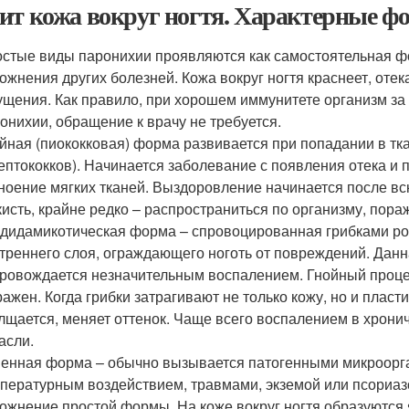
ит кожа вокруг ногтя. Характерные 
стые виды паронихии проявляются как самостоятельная ф
ожнения других болезней. Кожа вокруг ногтя краснеет, оте
щения. Как правило, при хорошем иммунитете организм за
онихии, обращение к врачу не требуется.
йная (пиококковая) форма развивается при попадании в тк
ептококков). Начинается заболевание с появления отека и
ноение мягких тканей. Выздоровление начинается после вс
кисть, крайне редко – распространиться по организму, пор
дидамикотическая форма – спровоцированная грибками ро
треннего слоя, ограждающего ноготь от повреждений. Данн
ровождается незначительным воспалением. Гнойный процесс
ажен. Когда грибки затрагивают не только кожу, но и пласти
лщается, меняет оттенок. Чаще всего воспалением в хрони
асли.
енная форма – обычно вызывается патогенными микроорг
пературным воздействием, травмами, экземой или псориаз
ожнение простой формы. На коже вокруг ногтя образуются я