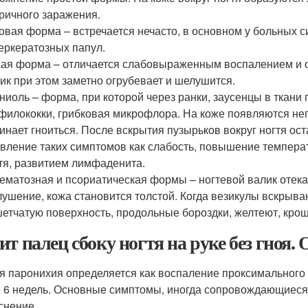
ричного заражения.
овая форма – встречается нечасто, в основном у больных 
еркератозных папул.
ая форма – отличается слабовыраженным воспалением и о
ик при этом заметно огрубевает и шелушится.
ниоль – форма, при которой через ранки, заусенцы в ткани
филококки, грибковая микрофлора. На коже появляются не
инает гноиться. После вскрытия пузырьков вокруг ногтя ос
вление таких симптомов как слабость, повышение температ
тя, развитием лимфаденита.
ематозная и псориатическая формы – ногтевой валик отекае
ушение, кожа становится толстой. Когда везикулы вскрыва
етчатую поверхность, продольные бороздки, желтеют, крош
ит палец сбоку ногтя на руке без гноя.
я паронихия определяется как воспаление проксимального 
 6 недель. Основные симптомы, иногда сопровождающиеся 
снение.