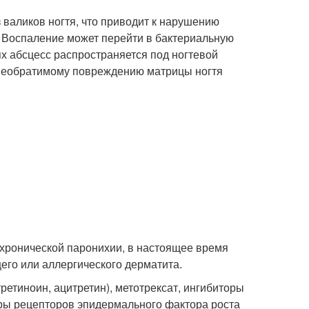
 валиков ногтя, что приводит к нарушению
 Воспаление может перейти в бактериальную
ях абсцесс распространяется под ногтевой
к необратимому повреждению матрицы ногтя
 хронической паронихии, в настоящее время
го или аллергического дерматита.
ретиноин, ацитретин), метотрексат, ингибиторы
оры рецепторов эпидермального фактора роста