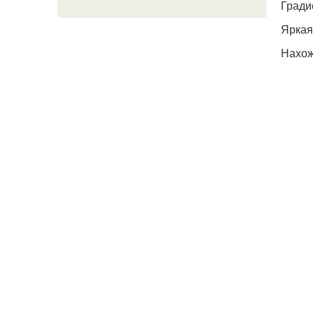
Гради
Яркая
Нахож