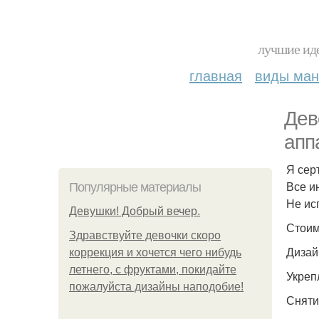
лучшие иде
главная
виды ма
Дев
апп
Я сер
Все и
Популярные материалы
Не ис
Девушки! Добрый вечер.
Стоим
Здравствуйте девочки скоро
Дизай
коррекция и хочется чего нибудь
летнего, с фруктами, покидайте
Укрепл
пожалуйста дизайны наподобие!
Сняти