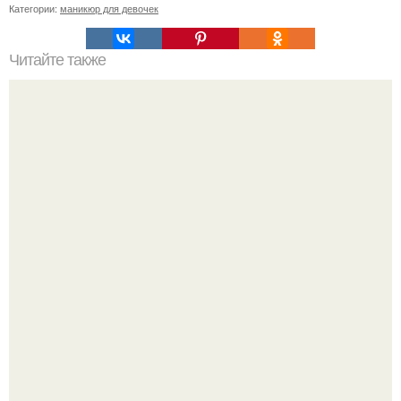
Категории:
маникюр для девочек
Читайте также
Дорогие мастера! Безумно хочется сменить топ Kodi на
что-то получше (Beautix, cnd, ..