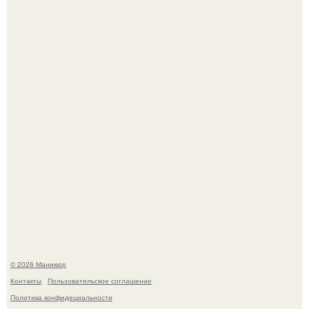
Нюдовый педикюр - это "Тихая Роскошь" в уходе.
В нижегородской области трагически погибла 14-летняя
школьница - она покончила с собой на фоне подготовки к
контрольной по английскому языку.
© 2026 Маникюр
Контакты
Пользовательское соглашение
Политика конфидециальности