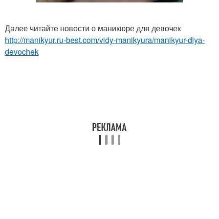
Далее читайте новости о маникюре для девочек
http://manikyur.ru-best.com/vidy-manikyura/manikyur-dlya-
devochek