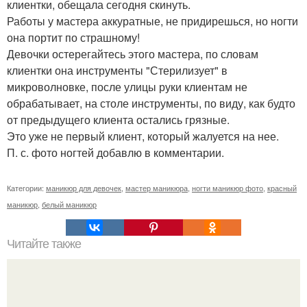
клиентки, обещала сегодня скинуть.
Работы у мастера аккуратные, не придирешься, но ногти
она портит по страшному!
Девочки остерегайтесь этого мастера, по словам
клиентки она инструменты "Стерилизует" в
микроволновке, после улицы руки клиентам не
обрабатывает, на столе инструменты, по виду, как будто
от предыдущего клиента остались грязные.
Это уже не первый клиент, который жалуется на нее.
П. с. фото ногтей добавлю в комментарии.
Категории:
маникюр для девочек
,
мастер маникюра
,
ногти маникюр фото
,
красный
маникюр
,
белый маникюр
Читайте также