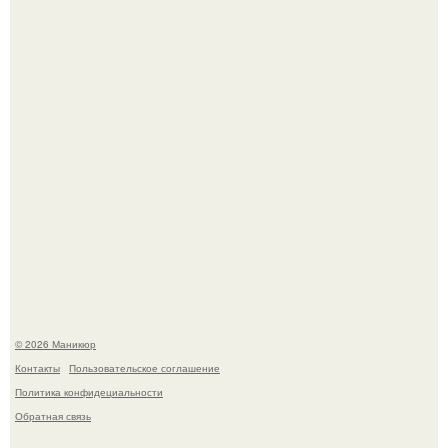
свифт.
В нижегородской области трагически погибла 14-летняя
школьница - она покончила с собой на фоне подготовки к
контрольной по английскому языку.
© 2026 Маникюр
Контакты
Пользовательское соглашение
Политика конфидециальности
Обратная связь