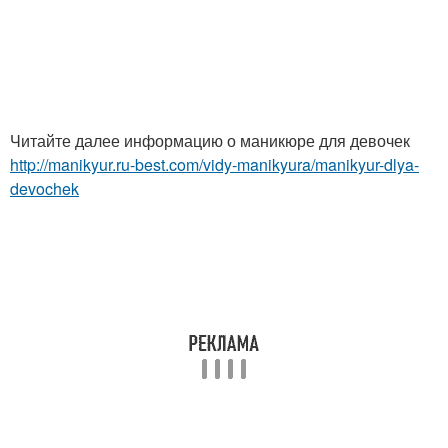
Читайте далее информацию о маникюре для девочек
http://manikyur.ru-best.com/vidy-manikyura/manikyur-dlya-
devochek