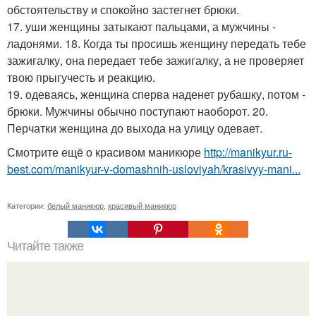
обстоятельству и спокойно застегнет брюки.
17. уши женщины затыкают пальцами, а мужчины -
ладонями. 18. Когда ты просишь женщину передать тебе
зажигалку, она передает тебе зажигалку, а не проверяет
твою прыгучесть и реакцию.
19. одеваясь, женщина сперва наденет рубашку, потом -
брюки. Мужчины обычно поступают наоборот. 20.
Перчатки женщина до выхода на улицу одевает.
Смотрите ещё о красивом маникюре
http://manikyur.ru-
best.com/manikyur-v-domashnih-usloviyah/krasivyy-mani...
Категории:
белый маникюр
,
красивый маникюр
Читайте также