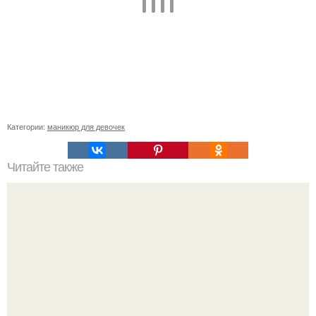
Категории:
маникюр для девочек
Читайте также
Выравнивание ногтевой пластины. Пожалуй, самый
популярный вопрос среди клиентов: "что такое