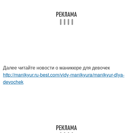
Далее читайте новости о маникюре для девочек
http://manikyur.ru-best.com/vidy-manikyura/manikyur-dlya-
devochek