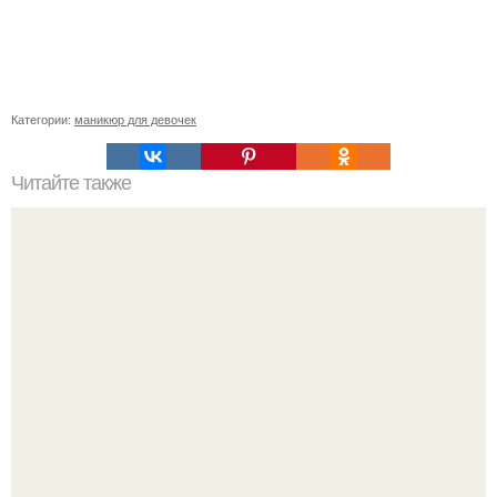
Категории:
маникюр для девочек
Читайте также
Цитаты про маникюр. 20 золотых цитат Коко шанель: