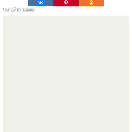
Читайте также
Здравствуйте? Огромное спасибо за вашу группу.
Стильный образ для девочек.