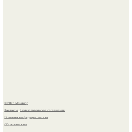
Чем дольше вас радует "Красивая, Удобная Обувь".
Скандинавский боб стал одной из тех летних стрижек,
которые выглядят очень просто.
© 2026 Маникюр
Контакты
Пользовательское соглашение
Политика конфидециальности
Обратная связь