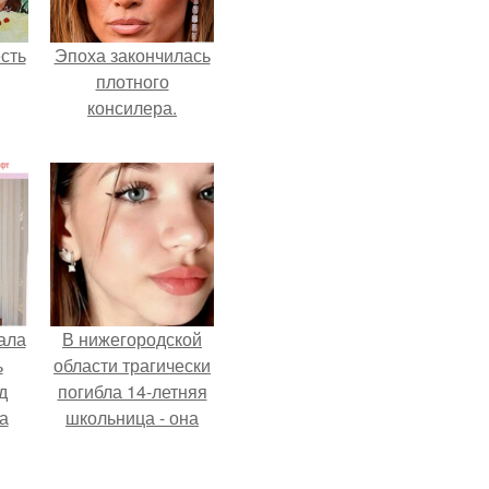
сть
Эпоха закончилась
плотного
консилера.
ала
В нижегородской
ь
области трагически
д
погибла 14-летняя
а
школьница - она
покончила с собой
на фоне подготовки