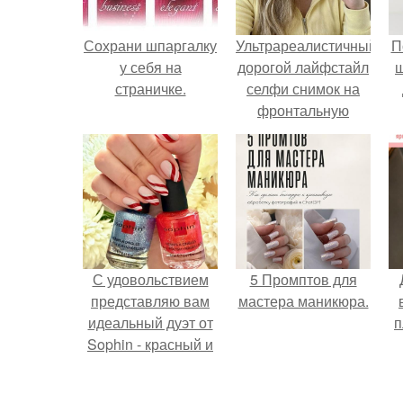
Сохрани шпаргалку
Ультрареалистичный
П
у себя на
дорогой лайфстайл
страничке.
селфи снимок на
фронтальную
камеру.
С удовольствием
5 Промптов для
представляю вам
мастера маникюра.
идеальный дуэт от
п
Sophin - красный и
синий оттенки Sand
Effect номер 0299 и