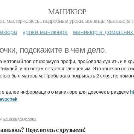
МАНИКЮР
и, мастер-классы, подробные уроки. все виды маникюра т
никюра
уроки маникюра
маникюр в домашних
очки, подскажите в чем дело.
а матовый топ от формула профи, пробовала сушить и в крис
утикулой, и по бокам остается глянцевым. Это конечно не си
стью был матовым. Пробывала покрывать 2 слоя, не помог
те далее информацию о маникюре для девочек в разделе
h
devochek
и:
маникюр для девочек
авилось? Поделитесь с друзьями!