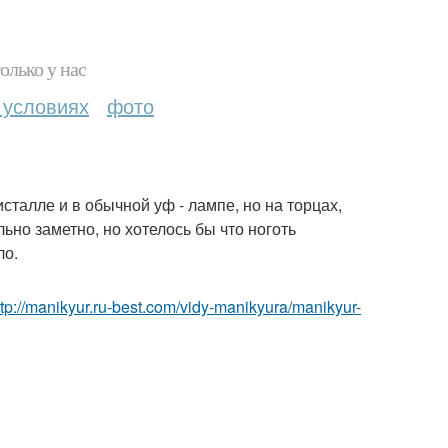
олько у нас
 условиях
фото
талле и в обычной уф - лампе, но на торцах,
льно заметно, но хотелось бы что ноготь
ло.
ttp://manikyur.ru-best.com/vidy-manikyura/manikyur-