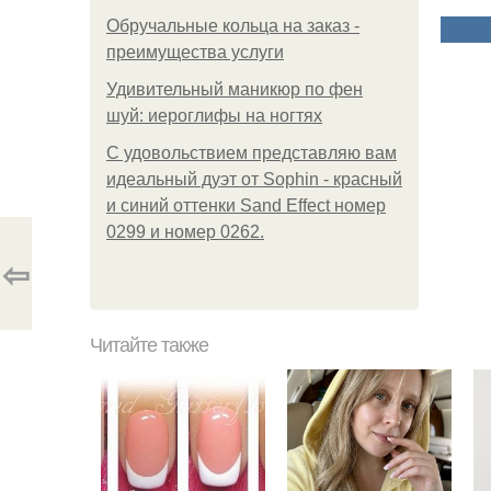
Обручальные кольца на заказ -
преимущества услуги
Удивительный маникюр по фен
шуй: иероглифы на ногтях
С удовольствием представляю вам
идеальный дуэт от Sophin - красный
и синий оттенки Sand Effect номер
0299 и номер 0262.
⇦
Читайте также