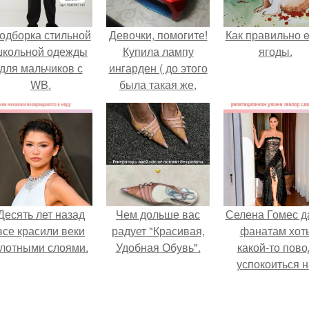
одборка стильной
Девочки, помогите!
Как правильно e
школьной одежды
Купила лампу
ягоды.
для мальчиков с
ингарден ( до этого
WB.
была такая же,
только с али), сама
работаю на их
продукции, все
устраивает!
Десять лет назад
Чем дольше вас
Селена Гомес д
все красили веки
радует "Красивая,
фанатам хот
лотными слоями.
Удобная Обувь".
какой-то пово
успокоиться н
фоне всех
разговоров о