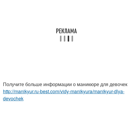
Получите больше информации о маникюре для девочек
http://manikyur.ru-best.com/vidy-manikyura/manikyur-dlya-
devochek