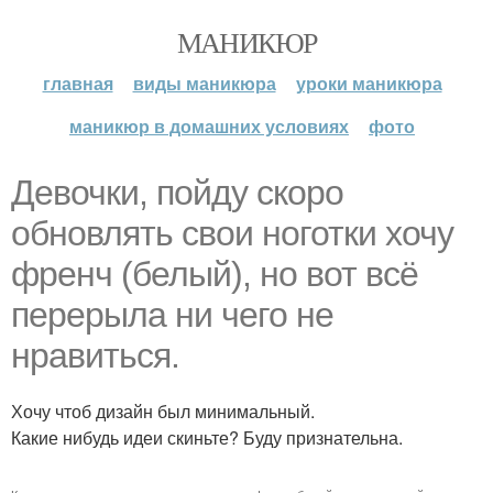
МАНИКЮР
главная
виды маникюра
уроки маникюра
маникюр в домашних условиях
фото
Девочки, пойду скоро
обновлять свои ноготки хочу
френч (белый), но вот всё
перерыла ни чего не
нравиться.
Хочу чтоб дизайн был минимальный.
Какие нибудь идеи скиньте? Буду признательна.