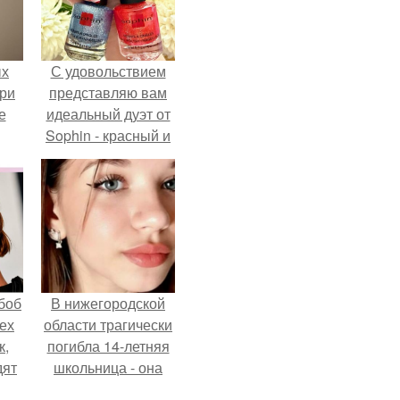
ых
С удовольствием
три
представляю вам
е
идеальный дуэт от
Sophin - красный и
синий оттенки Sand
Effect номер 0299 и
номер 0262.
боб
В нижегородской
тех
области трагически
к,
погибла 14-летняя
дят
школьница - она
.
покончила с собой