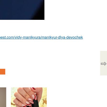
u-best.com/vidy-manikyura/manikyur-dlya-devochek
⇨