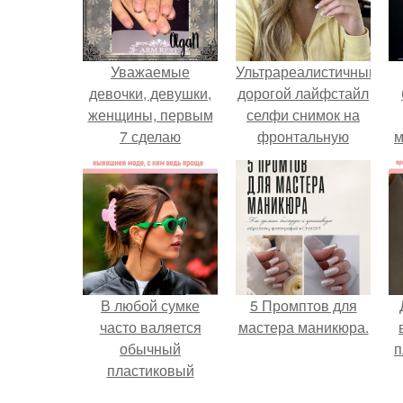
Уважаемые
Ультрареалистичный
девочки, девушки,
дорогой лайфстайл
женщины, первым
селфи снимок на
7 сделаю
фронтальную
м
бесплатно?
камеру.
В любой сумке
5 Промптов для
часто валяется
мастера маникюра.
обычный
п
пластиковый
крабик.