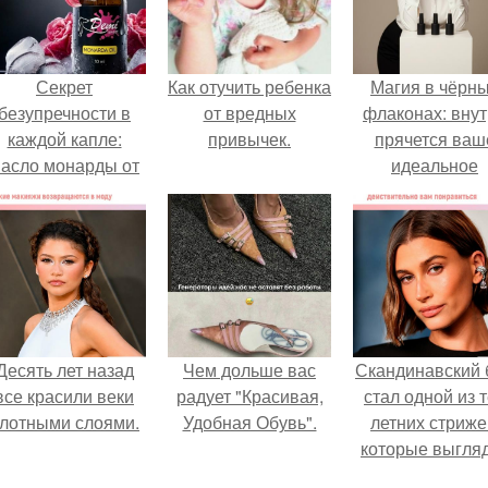
Секрет
Как отучить ребенка
Магия в чёрн
безупречности в
от вредных
флаконах: вну
каждой капле:
привычек.
прячется ваш
асло монарды от
идеальное
Demi Sweet.
настроение.
Десять лет назад
Чем дольше вас
Скандинавский 
все красили веки
радует "Красивая,
стал одной из 
лотными слоями.
Удобная Обувь".
летних стриже
которые выгля
очень просто