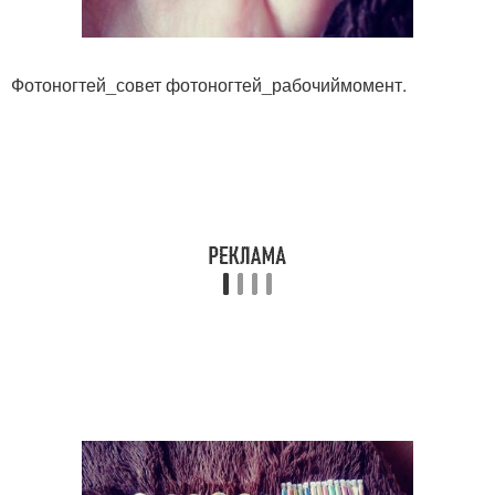
Фотоногтей_совет фотоногтей_рабочиймомент.