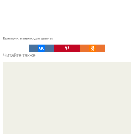
Категории:
маникюр для девочек
Читайте также
Цитаты про маникюр. 20 золотых цитат Коко шанель: