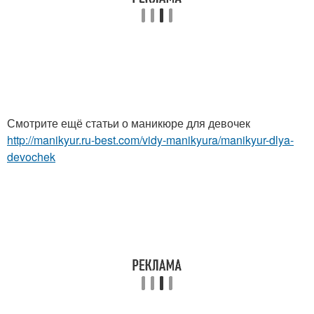
Смотрите ещё статьи о маникюре для девочек
http://manikyur.ru-best.com/vidy-manikyura/manikyur-dlya-
devochek