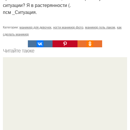
ситуации? Я в растерянности (.
псм _Ситуация.
Категории:
маникюр для девочек
,
ногти маникюр фото
,
маникюр гель лаком
,
как
сделать маникюр
Читайте также
Себестоимость маникюра. Секреты ценообразования:
расчет стоимости услуг (Beautyday.