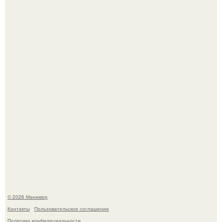
Нюдовый педикюр - это "Тихая Роскошь" в уходе.
Скандинавский боб стал одной из тех летних стрижек,
которые выглядят очень просто.
© 2026 Маникюр
Контакты
Пользовательское соглашение
Политика конфидециальности