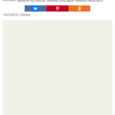
Читайте также
Себестоимость маникюра. Секреты ценообразования:
расчет стоимости услуг (Beautyday.