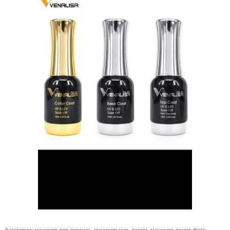
Категории:
маникюр для девочек
,
маникюр гель лаком
,
маникюр лаком фото