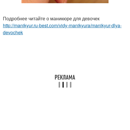
Подробнее читайте о маникюре для девочек
http://manikyur.ru-best.com/vidy-manikyura/manikyur-dlya-
devochek