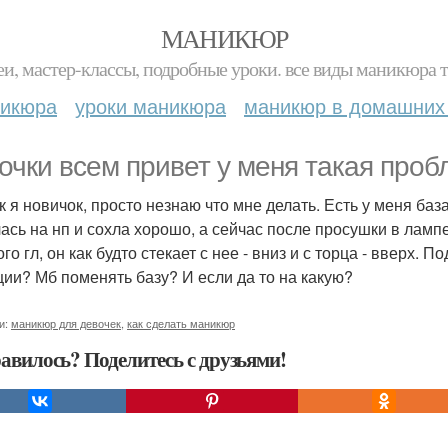
МАНИКЮР
и, мастер-классы, подробные уроки. все виды маникюра т
никюра
уроки маникюра
маникюр в домашних
очки всем привет у меня такая проб
ак я новичок, просто незнаю что мне делать. Есть у меня б
ась на нп и сохла хорошо, а сейчас после просушки в ламп
го гл, он как будто стекает с нее - вниз и с торца - вверх. 
ции? Мб поменять базу? И если да то на какую?
и:
маникюр для девочек
,
как сделать маникюр
авилось? Поделитесь с друзьями!