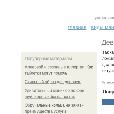
лучшие иде
главная
виды ма
Дев
Так к
ложил
Популярные материалы
цветно
Аллервэй и сезонные аллергии: Как
ситуа
таблетки могут помочь
Стильный образ для девочек.
Категори
Понр
Удивительный маникюр по фен
шуй: иероглифы на ногтях
Обручальные кольца на заказ -
преимущества услуги