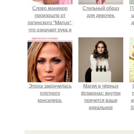
Слово маникюр
Стильный образ
П
произошло от
для девочек.
латинского "Manus",
д
что означает рука и
"Cure"- уход.
Эпоха закончилась
Магия в чёрных
плотного
флаконах: внутри
консилера.
прячется ваше
и
идеальное
S
настроение.
с
E