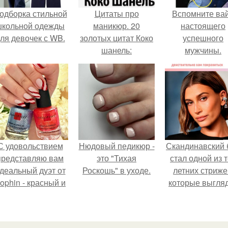
одборка стильной
Цитаты про
Вспомните ва
школьной одежды
маникюр. 20
настоящего
ля девочек с WB.
золотых цитат Коко
успешного
шанель:
мужчины.
С удовольствием
Нюдовый педикюр -
Скандинавский 
представляю вам
это "Тихая
стал одной из 
деальный дуэт от
Роскошь" в уходе.
летних стриже
ophin - красный и
которые выгля
иний оттенки Sand
очень просто
ffect номер 0299 и
номер 0262.