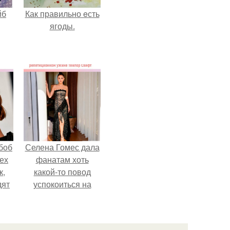
йб
Как правильно eсть
ягоды.
боб
Селена Гомес дала
тех
фанатам хоть
к,
какой-то повод
дят
успокоиться на
.
фоне всех
разговоров о
свадьбе Тейлор