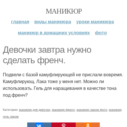
МАНИКЮР
главная
виды маникюра
уроки маникюра
маникюр в домашних условиях
фото
Девочки завтра нужно
сделать френч.
Подвели с базой камуфлирующей не прислали вовремя.
Камуфлирующ. Лака тоже у меня нет. Можно ли
использовать. Гель для наращивания в качестве тона
под френч?
Категории:
маникюр для девочек
,
маникюр френч
,
маникюр лаком фото
,
маникюр
гель лаком