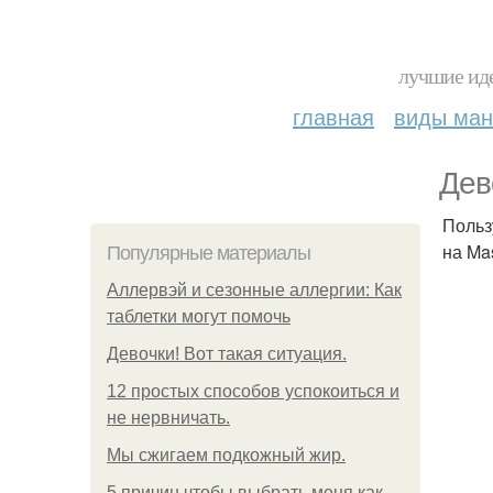
лучшие иде
главная
виды ма
Дев
Польз
на Ma
Популярные материалы
Аллервэй и сезонные аллергии: Как
таблетки могут помочь
Девочки! Вот такая ситуация.
12 простых способов успокоиться и
не нервничать.
Мы сжигаем подкожный жир.
5 причин чтобы выбрать меня как