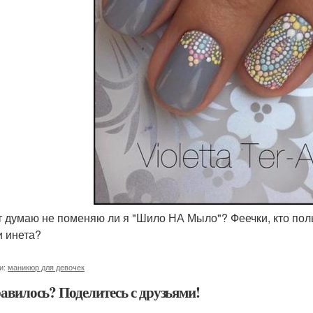
от думаю не поменяю ли я "Шило НА Мыло"? Феечки, кто по
и инета?
и:
маникюр для девочек
авилось? Поделитесь с друзьями!