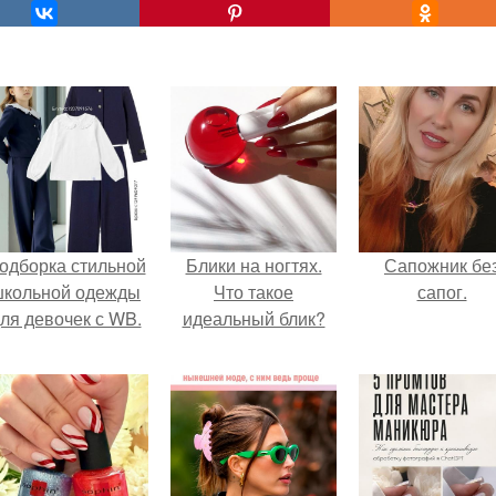
одборка стильной
Блики на ногтях.
Сапожник бе
школьной одежды
Что такое
сапог.
ля девочек с WB.
идеальный блик?