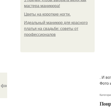
мастера маникюра!
Цветы на короткие ногти.
Идеальный маникюр для красного
платья на свадьбе: советы от
профессионалов
. И в
⇦
Фото 
Категори
Понр