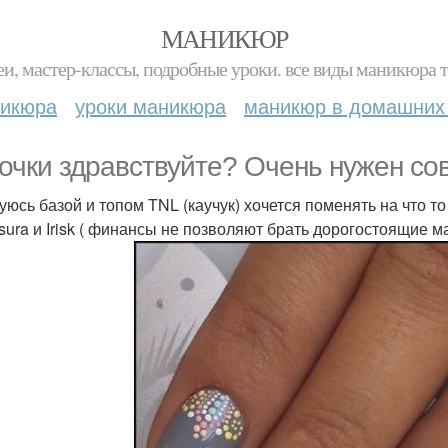
МАНИКЮР
и, мастер-классы, подробные уроки. все виды маникюра т
никюра
уроки маникюра
маникюр в домашних
очки здравствуйте? Очень нужен сов
уюсь базой и топом TNL (каучук) хочется поменять на что то
sura и Irisk ( финансы не позволяют брать дорогостоящие 