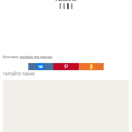
Категории:
маникюр для девочек
Читайте также
Цитаты про маникюр. 20 золотых цитат Коко шанель: