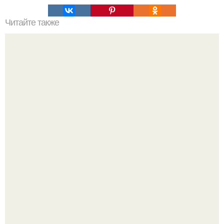
Читайте также
Красивые, яркие и желанные.
Стильный образ для девочек.