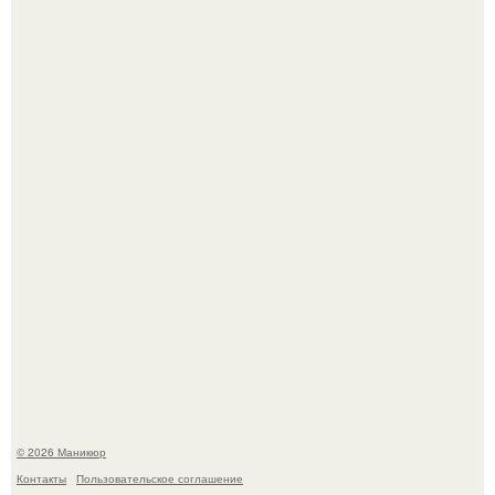
В любой сумке часто валяется обычный пластиковый
крабик.
В нижегородской области трагически погибла 14-летняя
школьница - она покончила с собой на фоне подготовки к
контрольной по английскому языку.
© 2026 Маникюр
Контакты
Пользовательское соглашение