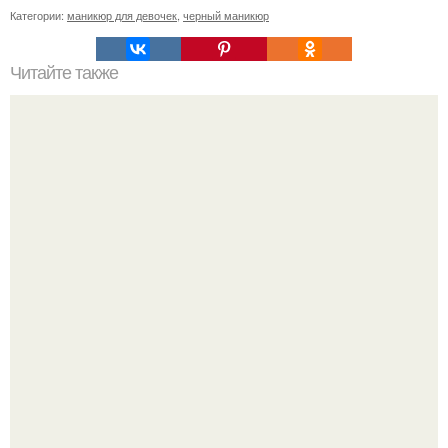
Категории:
маникюр для девочек
,
черный маникюр
Читайте также
Приглашение для клиентов на маникюр. 5 способов
создать уникальное торговое предложение и оставить
конкурентов далеко позади.