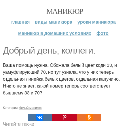
МАНИКЮР
главная
виды маникюра
уроки маникюра
маникюр в домашних условиях
фото
Добрый день, коллеги.
Ваша помощь нужна. Обожала белый цвет коди 33, и
уамуфлируюший 70, но тут узнала, что у них теперь
отдельная линейка белых цветов, отдельная капучино.
Никто не знает, какой номер теперь соответствует
бывшему 33 и 70?
Категории:
белый маникюр
Читайте также