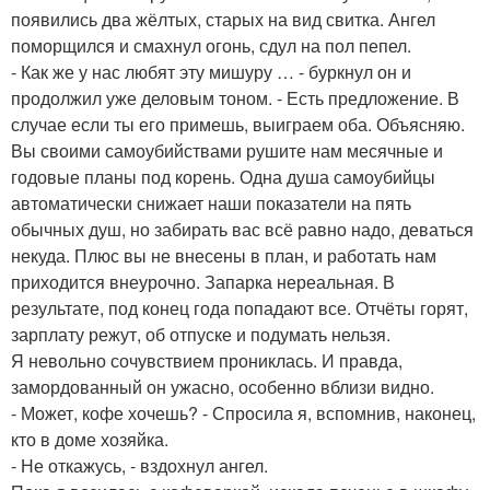
появились два жёлтых, старых на вид свитка. Ангел
поморщился и смахнул огонь, сдул на пол пепел.
- Как же у нас любят эту мишуру … - буркнул он и
продолжил уже деловым тоном. - Есть предложение. В
случае если ты его примешь, выиграем оба. Объясняю.
Вы своими самоубийствами рушите нам месячные и
годовые планы под корень. Одна душа самоубийцы
автоматически снижает наши показатели на пять
обычных душ, но забирать вас всё равно надо, деваться
некуда. Плюс вы не внесены в план, и работать нам
приходится внеурочно. Запарка нереальная. В
результате, под конец года попадают все. Отчёты горят,
зарплату режут, об отпуске и подумать нельзя.
Я невольно сочувствием прониклась. И правда,
замордованный он ужасно, особенно вблизи видно.
- Может, кофе хочешь? - Спросила я, вспомнив, наконец,
кто в доме хозяйка.
- Не откажусь, - вздохнул ангел.