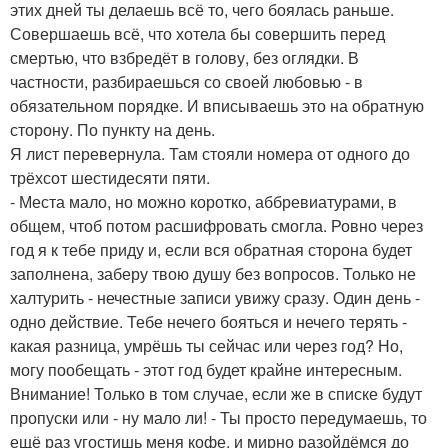
этих дней ты делаешь всё то, чего боялась раньше.
Совершаешь всё, что хотела бы совершить перед
смертью, что взбредёт в голову, без оглядки. В
частности, разбираешься со своей любовью - в
обязательном порядке. И вписываешь это на обратную
сторону. По пункту на день.
Я лист перевернула. Там стояли номера от одного до
трёхсот шестидесяти пяти.
- Места мало, но можно коротко, аббревиатурами, в
общем, чтоб потом расшифровать смогла. Ровно через
год я к тебе приду и, если вся обратная сторона будет
заполнена, заберу твою душу без вопросов. Только не
халтурить - нечестные записи увижу сразу. Один день -
одно действие. Тебе нечего бояться и нечего терять -
какая разница, умрёшь ты сейчас или через год? Но,
могу пообещать - этот год будет крайне интересным.
Внимание! Только в том случае, если же в списке будут
пропуски или - ну мало ли! - Ты просто передумаешь, то
ещё раз угостишь меня кофе, и мирно разойдёмся до