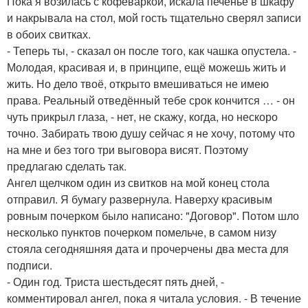
Пока я возилась с кофеваркой, искала печенье в шкафу
и накрывала на стол, мой гость тщательно сверял записи
в обоих свитках.
- Теперь ты, - сказал он после того, как чашка опустела. -
Молодая, красивая и, в принципе, ещё можешь жить и
жить. Но дело твоё, открыто вмешиваться не имею
права. Реальный отведённый тебе срок кончится … - он
чуть прикрыл глаза, - нет, не скажу, когда, но нескоро
точно. Забирать твою душу сейчас я не хочу, потому что
на мне и без того три выговора висят. Поэтому
предлагаю сделать так.
Ангел щелчком один из свитков на мой конец стола
отправил. Я бумагу развернула. Наверху красивым
ровным почерком было написано: "Договор". Потом шло
несколько пунктов почерком помельче, в самом низу
стояла сегодняшняя дата и прочерчены два места для
подписи.
- Один год. Триста шестьдесят пять дней, -
комментировал ангел, пока я читала условия. - В течение