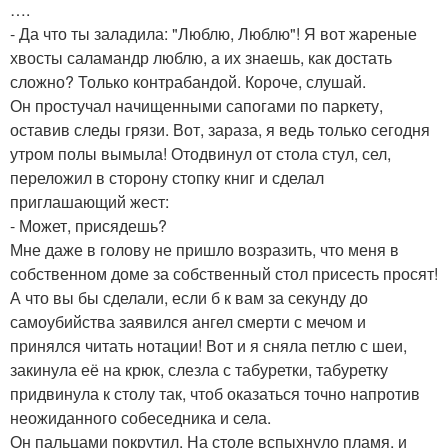
….
- Да что ты заладила: "Люблю, Люблю"! Я вот жареные
хвосты саламандр люблю, а их знаешь, как достать
сложно? Только контрабандой. Короче, слушай.
Он простучал начищенными сапогами по паркету,
оставив следы грязи. Вот, зараза, я ведь только сегодня
утром полы вымыла! Отодвинул от стола стул, сел,
переложил в сторону стопку книг и сделал
приглашающий жест:
- Может, присядешь?
Мне даже в голову не пришло возразить, что меня в
собственном доме за собственный стол присесть просят!
А что вы бы сделали, если б к вам за секунду до
самоубийства заявился ангел смерти с мечом и
принялся читать нотации! Вот и я сняла петлю с шеи,
закинула её на крюк, слезла с табуретки, табуретку
придвинула к столу так, чтоб оказаться точно напротив
неожиданного собеседника и села.
Он пальцами покрутил. На столе вспыхнуло пламя, и