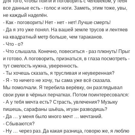
для того, чтобы пойти и поговорить с человеком, у тебя
все данные есть - голос и ноги. Заметь, этим тоже, увы,
не каждый наделён.
- Как - поговорить! Нет - нет - нет! Лучше смерть!
- Да я это уже понял. На вашей земле трусов и лентяев
на квадратный метр больше, чем тараканов.
- Что - о?
- Что слышала. Конечно, повеситься - раз плюнуть! Прыг
и готово. А поговорить, признаться, в глаза посмотреть -
тут смелость нужна, уверенность.
- Ты хочешь сказать, я трусливая и неуверенная?
- Я - то ничего не хочу, ты сама уже всё сказала.
Мы помолчали. Я теребила верёвку, он разглядывал
свои руки в чёрных перчатках. Потом поинтересовался:
- А у тебя мечта есть? Страсть, увлечения? Музыку
пишешь, сарафаны шьёшь, игуан разводишь?
- Да … у меня было много мечт … мечтаний.
- Сбываются?
- Ну … через раз. Да какая разница, говорю же, я люблю