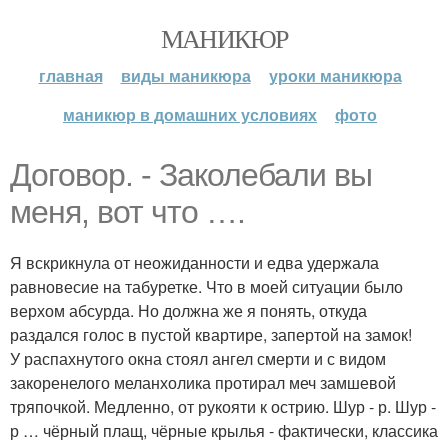
МАНИКЮР
главная
виды маникюра
уроки маникюра
маникюр в домашних условиях
фото
Договор. - Заколебали вы
меня, вот что ….
Я вскрикнула от неожиданности и едва удержала
равновесие на табуретке. Что в моей ситуации было
верхом абсурда. Но должна же я понять, откуда
раздался голос в пустой квартире, запертой на замок!
У распахнутого окна стоял ангел смерти и с видом
закоренелого меланхолика протирал меч замшевой
тряпочкой. Медленно, от рукояти к острию. Шур - р. Шур -
р … чёрный плащ, чёрные крылья - фактически, классика