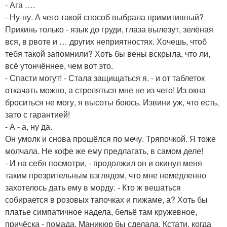
- Ага ….
- Ну-ну. А чего такой способ выбрала примитивный?
Прикинь только - язык до груди, глаза вылезут, зелёная
вся, в рвоте и … других неприятностях. Хочешь, чтоб
тебя такой запомнили? Хоть бы вены вскрыла, что ли,
всё утончённее, чем вот это.
- Спасти могут! - Стала защищаться я. - и от таблеток
откачать можно, а стреляться мне не из чего! Из окна
броситься не могу, я высоты боюсь. Извини уж, что есть,
зато с гарантией!
- А - а, ну да.
Он умолк и снова прошёлся по мечу. Тряпочкой. Я тоже
молчала. Не кофе же ему предлагать, в самом деле!
- И на себя посмотри, - продолжил он и окинул меня
таким презрительным взглядом, что мне немедленно
захотелось дать ему в морду. - Кто ж вешаться
собирается в розовых тапочках и пижаме, а? Хоть бы
платье симпатичное надела, бельё там кружевное,
причёска - помада. Маникюр бы сделала. Кстати, когда