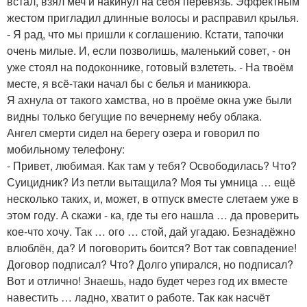
встал, взял меч и накинул на себя перевязь. Эффектным
жестом пригладил длинные волосы и расправил крылья.
- Я рад, что мы пришли к соглашению. Кстати, тапочки
очень милые. И, если позволишь, маленький совет, - он
уже стоял на подоконнике, готовый взлететь. - На твоём
месте, я всё-таки начал бы с белья и маникюра.
Я ахнула от такого хамства, но в проёме окна уже были
видны только бегущие по вечернему небу облака.
Ангел смерти сидел на берегу озера и говорил по
мобильному телефону:
- Привет, любимая. Как там у тебя? Освободилась? Что?
Суицидник? Из петли вытащила? Моя ты умница … ещё
несколько таких, и, может, в отпуск вместе слетаем уже в
этом году. А скажи - ка, где ты его нашла … да проверить
кое-что хочу. Так … ого … стой, дай угадаю. Безнадёжно
влюблён, да? И поговорить боится? Вот так совпадение!
Договор подписал? Что? Долго упирался, но подписал?
Вот и отлично! Знаешь, надо будет через год их вместе
навестить … ладно, хватит о работе. Так как насчёт