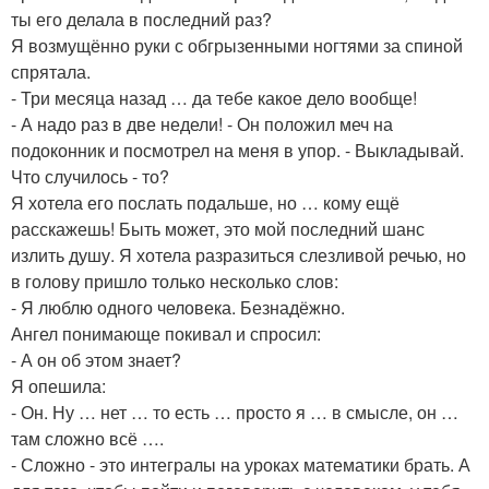
ты его делала в последний раз?
Я возмущённо руки с обгрызенными ногтями за спиной
спрятала.
- Три месяца назад … да тебе какое дело вообще!
- А надо раз в две недели! - Он положил меч на
подоконник и посмотрел на меня в упор. - Выкладывай.
Что случилось - то?
Я хотела его послать подальше, но … кому ещё
расскажешь! Быть может, это мой последний шанс
излить душу. Я хотела разразиться слезливой речью, но
в голову пришло только несколько слов:
- Я люблю одного человека. Безнадёжно.
Ангел понимающе покивал и спросил:
- А он об этом знает?
Я опешила:
- Он. Ну … нет … то есть … просто я … в смысле, он …
там сложно всё ….
- Сложно - это интегралы на уроках математики брать. А