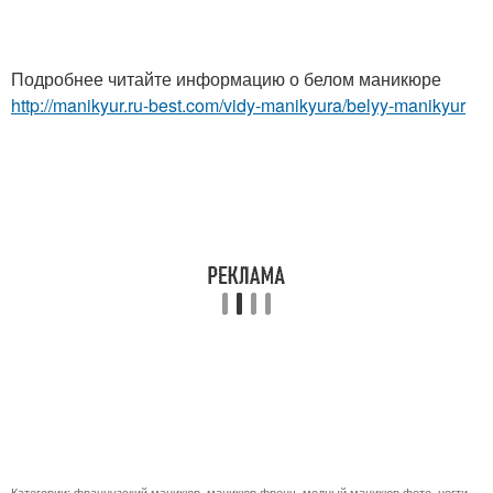
Подробнее читайте информацию о белом маникюре
http://manikyur.ru-best.com/vidy-manikyura/belyy-manikyur
Категории:
французский маникюр
,
маникюр френч
,
модный маникюр фото
,
ногти