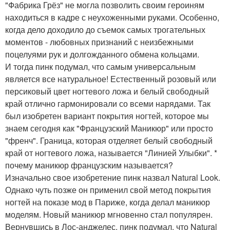
"Фабрика Грёз" не могла позволить своим героиням
находиться в кадре с неухоженными руками. Особенно,
когда дело доходило до съемок самых трогательных
моментов - любовных признаний с неизбежными
поцелуями рук и долгожданного обмена кольцами.
И тогда пинк подумал, что самым универсальным
является все натуральное! Естественный розовый или
персиковый цвет ногтевого ложа и белый свободный
край отлично гармонировали со всеми нарядами. Так
был изобретен вариант покрытия ногтей, которое мы
знаем сегодня как "Французский Маникюр" или просто
"френч". Граница, которая отделяет белый свободный
край от ногтевого ложа, называется "Линией Улыбки". *
почему маникюр французским называется?
Изначально свое изобретение пинк назвал Natural Look.
Однако чуть позже он применил свой метод покрытия
ногтей на показе мод в Париже, когда делал маникюр
моделям. Новый маникюр мгновенно стал популярен.
Вернувшись в Лос-анджелес, пинк подумал, что Natural