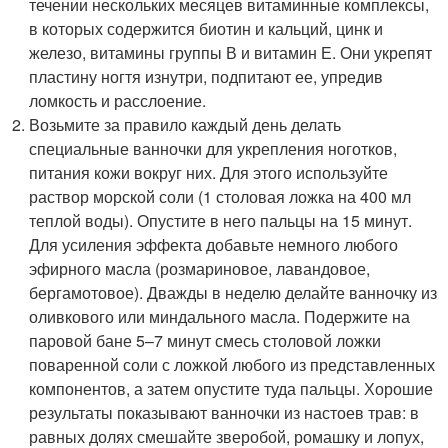
течении нескольких месяцев витаминные комплексы,
в которых содержится биотин и кальций, цинк и
железо, витамины группы В и витамин Е. Они укрепят
пластину ногтя изнутри, подпитают ее, упредив
ломкость и расслоение.
Возьмите за правило каждый день делать
специальные ванночки для укрепления ноготков,
питания кожи вокруг них. Для этого используйте
раствор морской соли (1 столовая ложка на 400 мл
теплой воды). Опустите в него пальцы на 15 минут.
Для усиления эффекта добавьте немного любого
эфирного масла (розмариновое, лавандовое,
бергамотовое). Дважды в неделю делайте ванночку из
оливкового или миндального масла. Подержите на
паровой бане 5–7 минут смесь столовой ложки
поваренной соли с ложкой любого из представленных
компонентов, а затем опустите туда пальцы. Хорошие
результаты показывают ванночки из настоев трав: в
равных долях смешайте зверобой, ромашку и лопух,