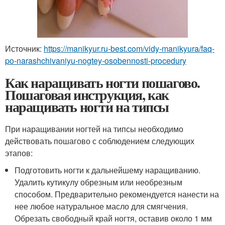
Источник:
https://manikyur.ru-best.com/vidy-manikyura/faq-
po-narashchivaniyu-nogtey-osobennosti-procedury
Как наращивать ногти пошагово.
Пошаговая инструкция, как
наращивать ногти на типсы
При наращивании ногтей на типсы необходимо
действовать пошагово с соблюдением следующих
этапов:
Подготовить ногти к дальнейшему наращиванию.
Удалить кутикулу обрезным или необрезным
способом. Предварительно рекомендуется нанести на
нее любое натуральное масло для смягчения.
Обрезать свободный край ногтя, оставив около 1 мм