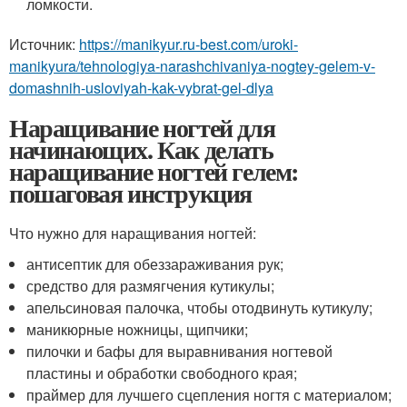
ломкости.
Источник:
https://manikyur.ru-best.com/uroki-
manikyura/tehnologiya-narashchivaniya-nogtey-gelem-v-
domashnih-usloviyah-kak-vybrat-gel-dlya
Наращивание ногтей для
начинающих. Как делать
наращивание ногтей гелем:
пошаговая инструкция
Что нужно для наращивания ногтей:
антисептик для обеззараживания рук;
средство для размягчения кутикулы;
апельсиновая палочка, чтобы отодвинуть кутикулу;
маникюрные ножницы, щипчики;
пилочки и бафы для выравнивания ногтевой
пластины и обработки свободного края;
праймер для лучшего сцепления ногтя с материалом;