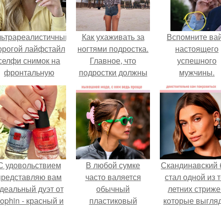
льтрареалистичный
Как ухаживать за
Вспомните ва
орогой лайфстайл
ногтями подростка.
настоящего
селфи снимок на
Главное, что
успешного
фронтальную
подростки должны
мужчины.
камеру.
знать об уходе за
ногтями?
С удовольствием
В любой сумке
Скандинавский 
представляю вам
часто валяется
стал одной из 
деальный дуэт от
обычный
летних стриже
ophin - красный и
пластиковый
которые выгля
иний оттенки Sand
крабик.
очень просто