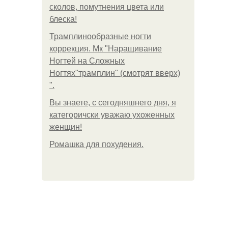
сколов, помутнения цвета или
блеска!
Трамплинообразные ногти
коррекция. Мк "Наращивание
Ногтей на Сложных
Ногтях"трамплин" (смотрят вверх)
".
Вы знаете, с сегодняшнего дня, я
категоричски уважаю ухоженных
женщин!
Ромашка для похудения.