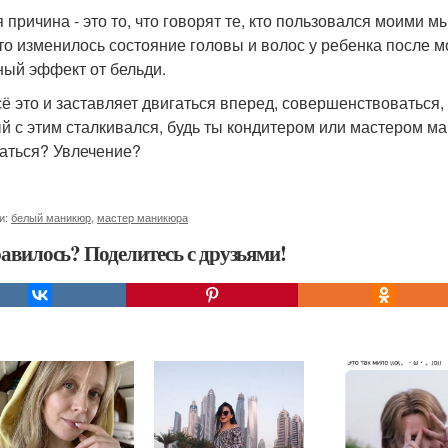
я причина - это то, что говорят те, кто пользовался моими
что изменилось состояние головы и волос у ребенка после 
ный эффект от бельди.
сё это и заставляет двигаться вперед, совершенствоваться
й с этим сталкивался, будь ты кондитером или мастером ма
аться? Увлечение?
и:
белый маникюр
,
мастер маникюра
авилось? Поделитесь с друзьями!