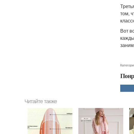
Треть
том, 
класс
Вот в
кажды
заним
Категори
Понр
Читайте также