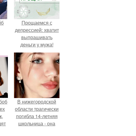
йб
Прощаемся с
депрессией: хватит
выпрашивать
деньги у мужа!
боб
В нижегородской
тех
области трагически
к,
погибла 14-летняя
дят
школьница - она
.
покончила с собой