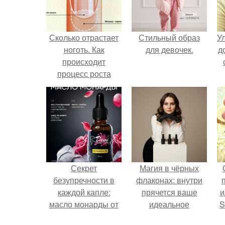
Сколько отрастает
Стильный образ
У
ноготь. Как
для девочек.
д
происходит
процесс роста
ногтей
Секрет
Магия в чёрных
безупречности в
флаконах: внутри
каждой капле:
прячется ваше
и
масло монарды от
идеальное
S
Demi Sweet.
настроение.
с