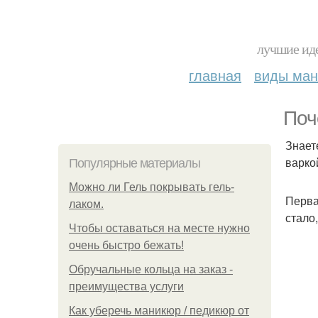
лучшие иде
главная
виды ма
Поч
Знает
варко
Популярные материалы
Можно ли Гель покрывать гель-
Перва
лаком.
стало,
Чтобы оставаться на месте нужно
очень быстро бежать!
Обручальные кольца на заказ -
преимущества услуги
Как уберечь маникюр / педикюр от