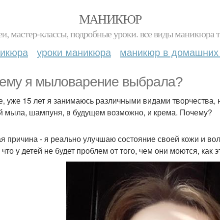
МАНИКЮР
и, мастер-классы, подробные уроки. все виды маникюра т
никюра
уроки маникюра
маникюр в домашних
ему я мыловарение выбрала?
е, уже 15 лет я занимаюсь различными видами творчества, н
й мыла, шампуня, в будущем возможно, и крема. Почему?
я причина - я реально улучшаю состояние своей кожи и вол
 что у детей не будет проблем от того, чем они моются, как 