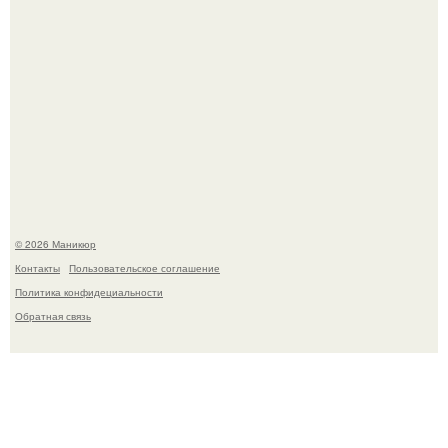
Скандинавский боб стал одной из тех летних стрижек,
которые выглядят очень просто.
© 2026 Маникюр
Контакты
Пользовательское соглашение
Политика конфидециальности
Обратная связь