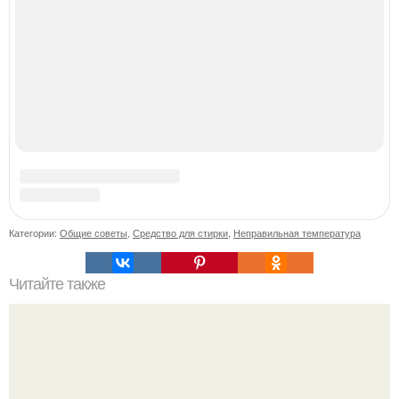
Вспомните вайб настоящего успешного мужчины.
Сапожник без сапог.
Десять лет назад все красили веки плотными слоями.