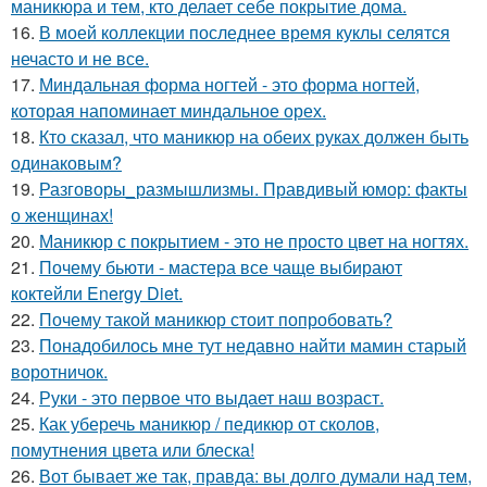
маникюра и тем, кто делает себе покрытие дома.
16.
В моей коллекции последнее время куклы селятся
нечасто и не все.
17.
Миндальная форма ногтей - это форма ногтей,
которая напоминает миндальное орех.
18.
Кто сказал, что маникюр на обеих руках должен быть
одинаковым?
19.
Разговоры_размышлизмы. Правдивый юмор: факты
о женщинах!
20.
Маникюр с покрытием - это не просто цвет на ногтях.
21.
Почему бьюти - мастера все чаще выбирают
коктейли Energy Diet.
22.
Почему такой маникюр стоит попробовать?
23.
Понадобилось мне тут недавно найти мамин старый
воротничок.
24.
Руки - это первое что выдает наш возраст.
25.
Как уберечь маникюр / педикюр от сколов,
помутнения цвета или блеска!
26.
Вот бывает же так, правда: вы долго думали над тем,