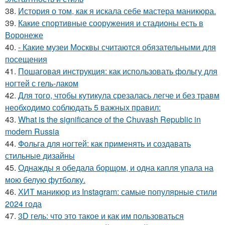
38.
История о том, как я искала себе мастера маникюра.
39.
Какие спортивные сооружения и стадионы есть в
Воронеже
40.
- Какие музеи Москвы считаются обязательными для
посещения
41.
Пошаговая инструкция: как использовать фольгу для
ногтей с гель-лаком
42.
Для того, чтобы кутикула срезалась легче и без травм
необходимо соблюдать 5 важных правил:
43.
What is the significance of the Chuvash Republic in
modern Russia
44.
Фольга для ногтей: как применять и создавать
стильные дизайны
45.
Однажды я обедала борщом, и одна капля упала на
мою белую футболку.
46.
ХИТ маникюр из Instagram: самые популярные стили
2024 года
47.
3D гель: что это такое и как им пользоваться