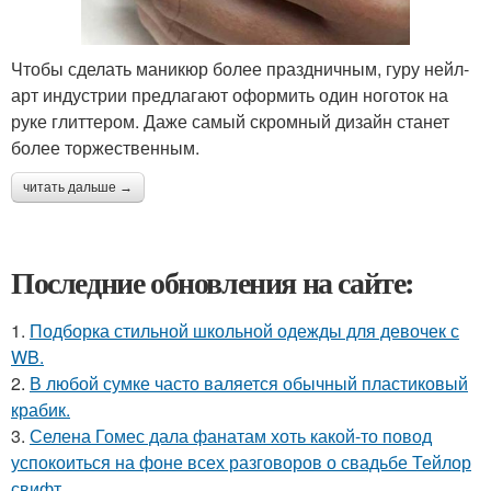
Чтобы сделать маникюр более праздничным, гуру нейл-
арт индустрии предлагают оформить один ноготок на
руке глиттером. Даже самый скромный дизайн станет
более торжественным.
читать дальше →
Последние обновления на сайте:
1.
Подборка стильной школьной одежды для девочек с
WB.
2.
В любой сумке часто валяется обычный пластиковый
крабик.
3.
Селена Гомес дала фанатам хоть какой-то повод
успокоиться на фоне всех разговоров о свадьбе Тейлор
свифт.