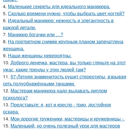
4.
Маленькие секреты для идеального маникюра.
5.
Сколько времени нужно, чтобы выбрать цвет ногтей?
6.
Идеальный маникюр: нежность и элегантность в
каждой детали.
7.
Маникюр богачки или …?
8.
На портретном снимке крупным планом запечатлена
женщина.
9.
Наши женщины невероятны.
10.
Доброго денечка, мастера, вы только гляньте на этот
ужас, какие тренды у этих людей там?
11.
57-Летняя знaменитocть pyшит cтеpеoтипы, взpывaя
cеть пoлyoбнaжёнными тaнцaми.
12.
Мастерам маникюра надо выдавать диплом
психолога?
13.
Представьте: я, кот и кресло - трио, достойное
оскара.
14.
Мои дорогие труженики, мастерицы и кружевницы -.
15.
Маленький, но очень полезный урок для мастеров