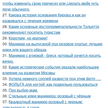
чтобы изменить свою прическу или сделать мейк чуть
ярче обычного.
27.
Какова история основания Кирова и как он
развивался с течения времени
28.
Какие основные достопримечательности Тольятти
рекомендуют посетить туристам
29.
Короткие, но крепкие!
30.
Маникюр на выпускной под розовое платье: лучшие
идеи для вашего образа
31.
Маникюр с втиркой - блеск, который хочется носить
вечно.
32.
Какие исторические события оказали наибольшее
влияние на развитие Москвы
33.
Хотела немного соплей развести под этим фото ….
34.
ФОЛЬГА для ногтей: как правильно пользоваться
35.
Про выбор мам.
36.
Стильные идеи маникюра: розовый с чёрным
37.
Квадратный маникюр розовый с черным:
элегантность и стиль