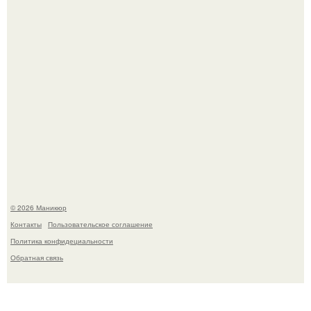
В нижегородской области трагически погибла 14-летняя
школьница - она покончила с собой на фоне подготовки к
контрольной по английскому языку.
© 2026 Маникюр
Контакты
Пользовательское соглашение
Политика конфидециальности
Обратная связь