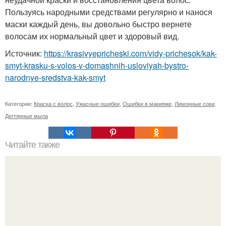
Пользуясь народными средствами регулярно и нанося
маски каждый день, вы довольно быстро вернете
волосам их нормальный цвет и здоровый вид.
Источник:
https://krasivyepricheski.com/vidy-prichesok/kak-
smyt-krasku-s-volos-v-domashnih-usloviyah-bystro-
narodnye-sredstva-kak-smyt
Категории:
Краска с волос
,
Ужасные ошибки
,
Ошибки в макияже
,
Лимонные соки
,
Дегтярные мыла
Читайте также