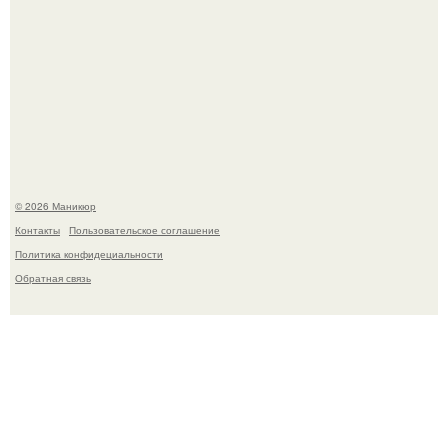
Десять лет назад все красили веки плотными слоями.
© 2026 Маникюр
Контакты
Пользовательское соглашение
Политика конфидециальности
Обратная связь