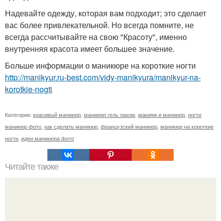
Надевайте одежду, которая вам подходит; это сделает
вас более привлекательной. Но всегда помните, не
всегда рассчитывайте на свою "Красоту", именно
внутренняя красота имеет большее значение.
Больше информации о маникюре на короткие ногти
http://manikyur.ru-best.com/vidy-manikyura/manikyur-na-
korotkie-nogti
Категории:
красивый маникюр
,
маникюр гель лаком
,
макияж и маникюр
,
ногти
маникюр фото
,
как сделать маникюр
,
французский маникюр
,
маникюр на короткие
ногти
,
идеи маникюра фото
Читайте также