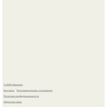
свифт.
В нижегородской области трагически погибла 14-летняя
школьница - она покончила с собой на фоне подготовки к
контрольной по английскому языку.
© 2026 Маникюр
Контакты
Пользовательское соглашение
Политика конфидециальности
Обратная связь