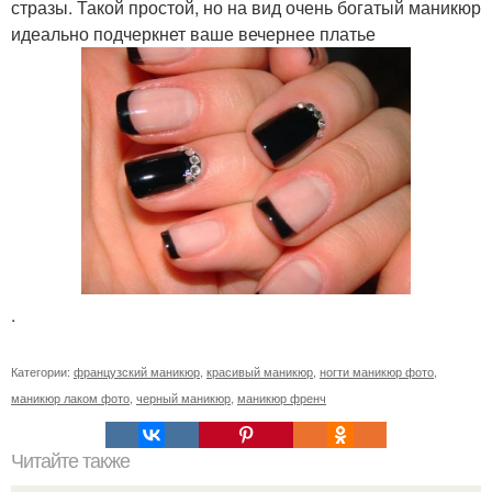
стразы. Такой простой, но на вид очень богатый маникюр
идеально подчеркнет ваше вечернее платье
.
Категории:
французский маникюр
,
красивый маникюр
,
ногти маникюр фото
,
маникюр лаком фото
,
черный маникюр
,
маникюр френч
Читайте также