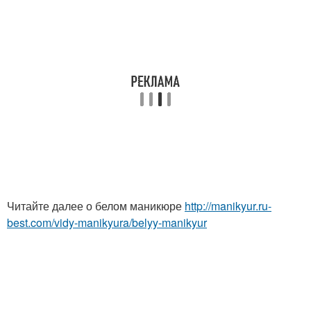
Читайте далее о белом маникюре
http://manikyur.ru-
best.com/vidy-manikyura/belyy-manikyur